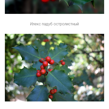
Илекс падуб остролистный