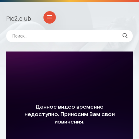
Pic2
.club