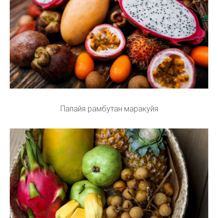
Папайя рамбутан маракуйя