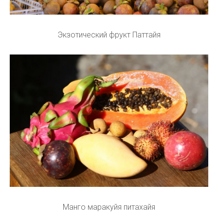
Экзотический фрукт Паттайя
Манго маракуйя питахайя