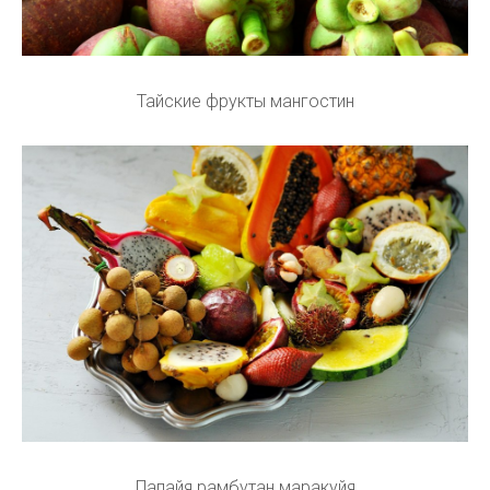
Тайские фрукты мангостин
Папайя рамбутан маракуйя