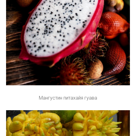
Мангустин питахайя гуава