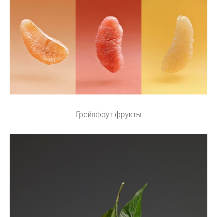
Грейпфрут фрукты