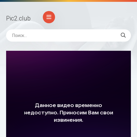
Pic2
.club