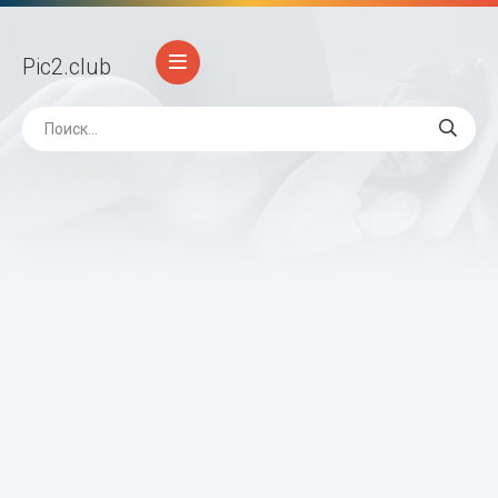
Pic2
.club