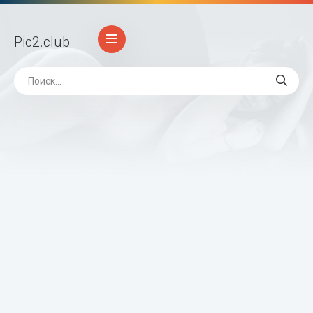
Pic2
.club