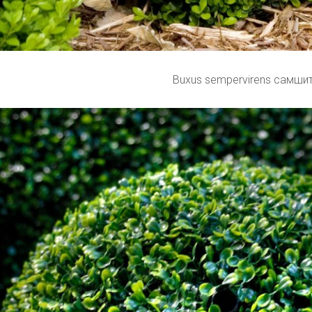
Buxus sempervirens самши