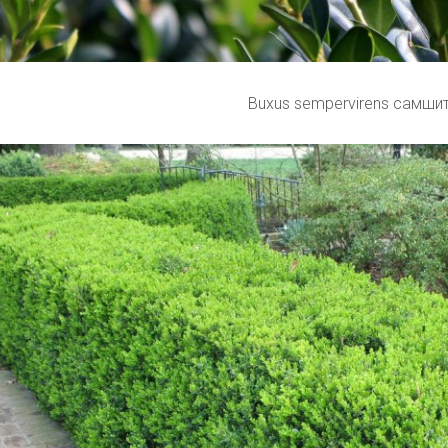
Buxus sempervirens самши