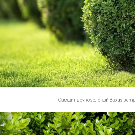
Самшит вечнозеленый Buxus sempe