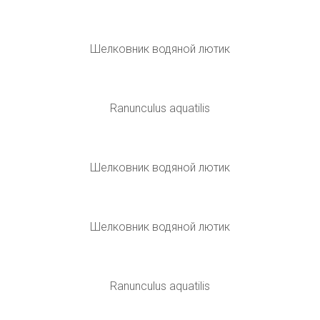
Ranunculus trichophyllus