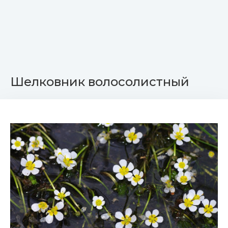
Шелковник волосолистный