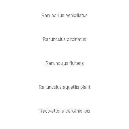
Лютик водный ranunculus aquatilis