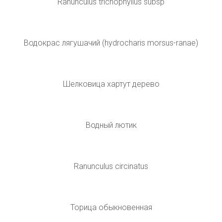
Лютик водный