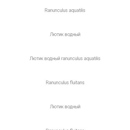
Ranunculus trichophyllus