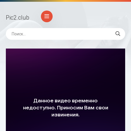
Pic2
.club