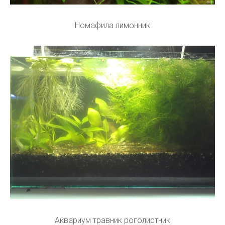
Номафила лимонник
Аквариум травник роголистник