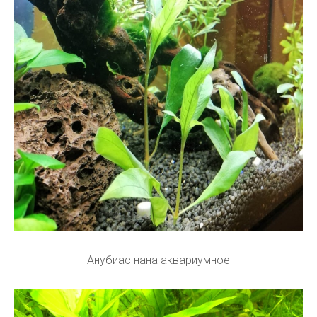
Анубиас нана аквариумное