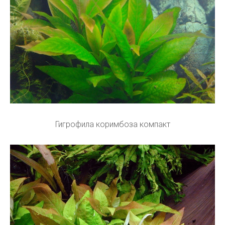
Гигрофила коримбоза компакт