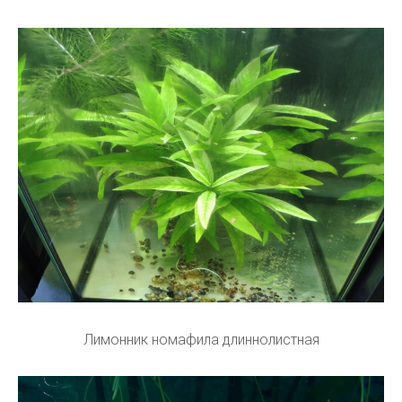
Лимонник номафила длиннолистная