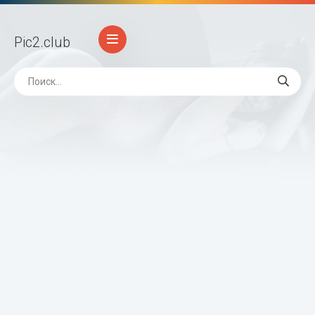
Pic2
.club