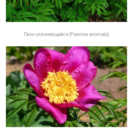
Пион уклоняющийся (Paeonia anomala)