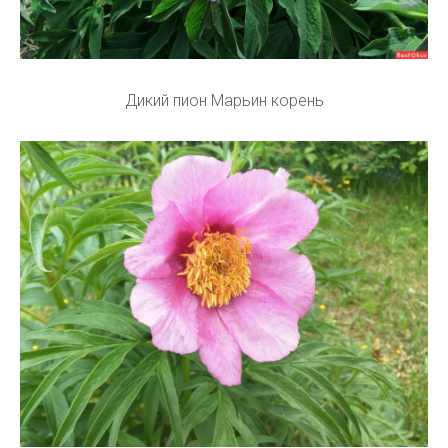
Дикий пион Марьин корень