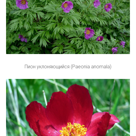
Пион уклоняющийся (Paeonia anomala)