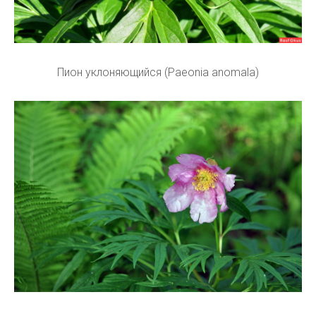
Пион уклоняющийся (Paeonia anomala)