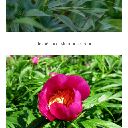
Дикий пион Марьин корень