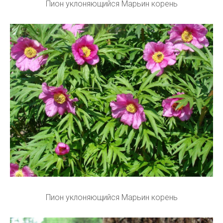
Пион уклоняющийся Марьин корень
Пион уклоняющийся Марьин корень