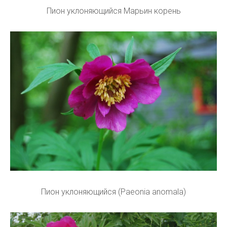
Пион уклоняющийся Марьин корень
Пион уклоняющийся (Paeonia anomala)