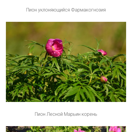
Пион уклоняющийся Фармакогнозия
Пион Лесной Марьин корень