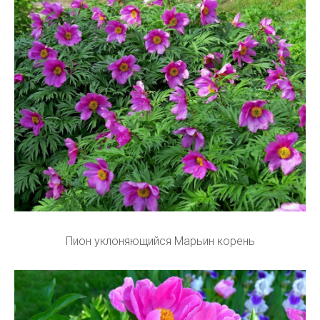
Пион уклоняющийся Марьин корень