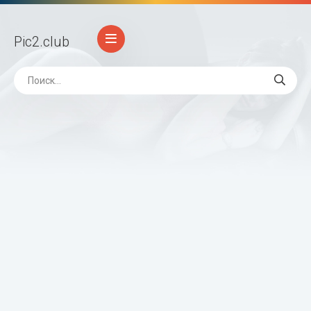
Pic2
.club