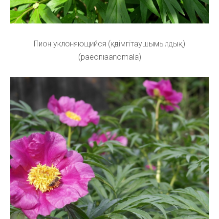
Пион уклоняющийся (кәдімгітаушымылдық)
(paeoniaanomala)