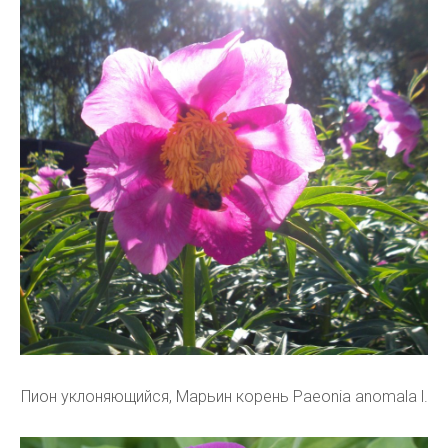
Пион уклоняющийся, Марьин корень Paeonia anomala l.