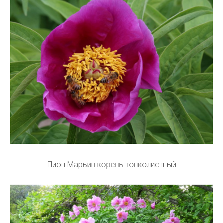
Пион Марьин корень тонколистный