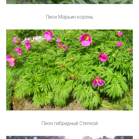
Пион Марьин корень
Пион гибридный Степной