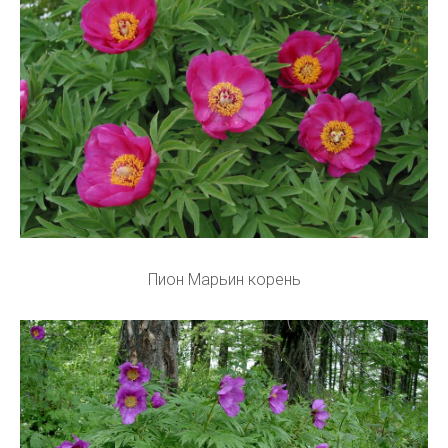
Пион Марьин корень