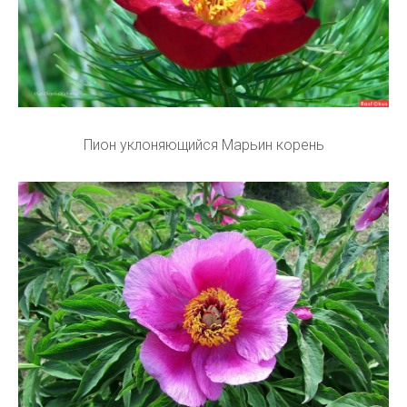
Пион уклоняющийся Марьин корень