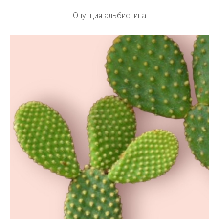
Опунция альбиспина