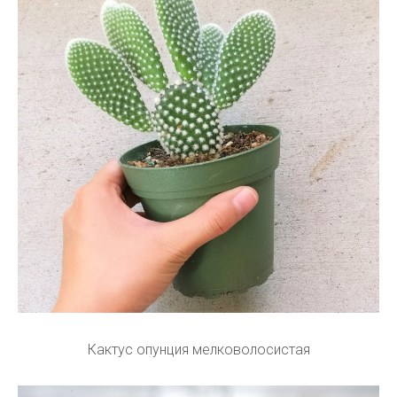
Кактус опунция мелковолосистая