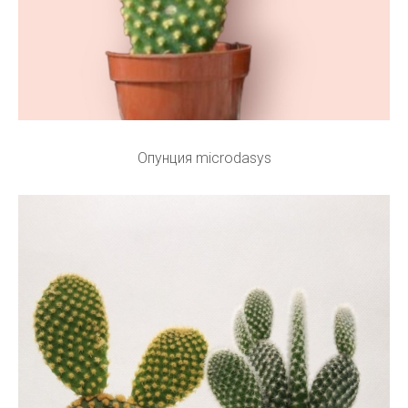
Опунция microdasys