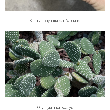
Кактус опунция альбиспина
Опунция microdasys