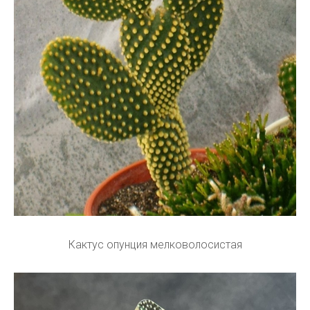
Кактус опунция мелковолосистая