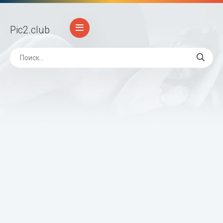
Pic2
.club