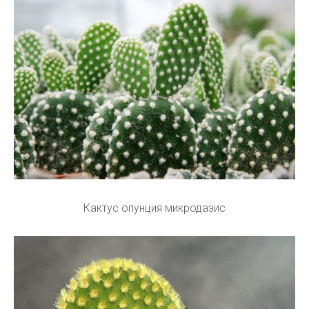
Кактус опунция микродазис