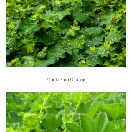
Манжетка Очиток