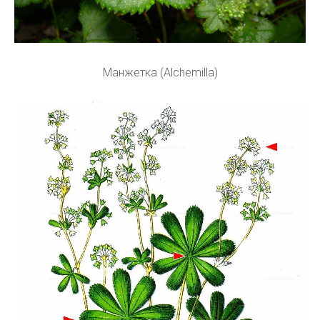
Манжетка (Alchemilla)