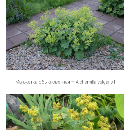
Манжетка обыкновенная — Alchemilla vulgaris l