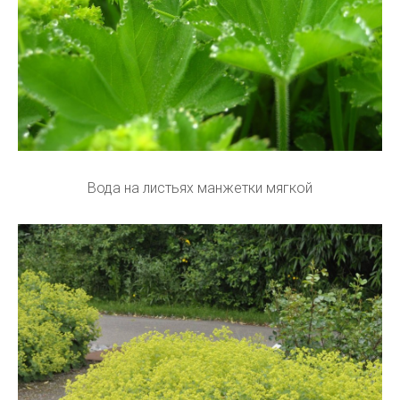
Вода на листьях манжетки мягкой