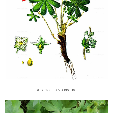
Алхемилла манжетка