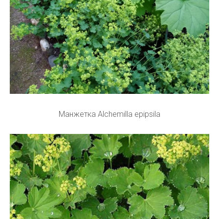
Манжетка Alchemilla epipsila