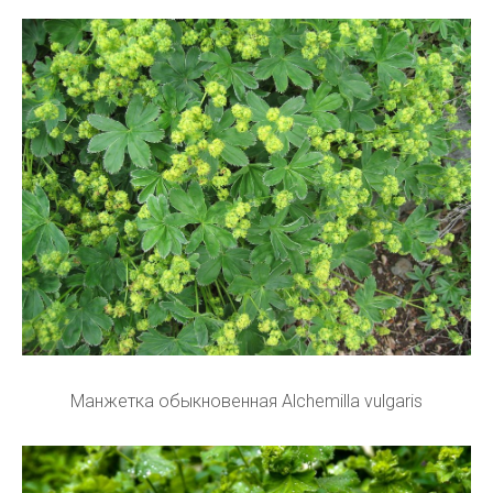
Манжетка обыкновенная Alchemilla vulgaris