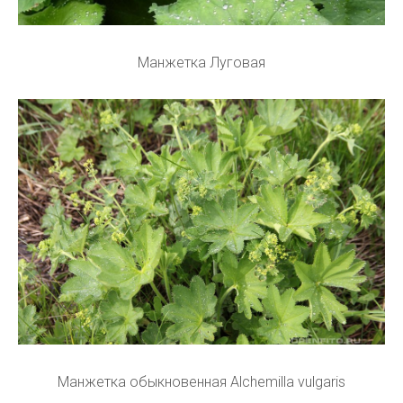
Манжетка Луговая
Манжетка обыкновенная Alchemilla vulgaris