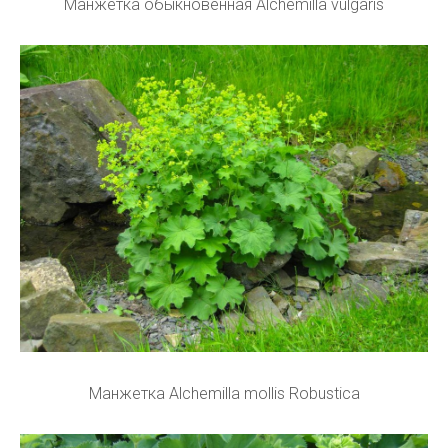
Манжетка обыкновенная Alchemilla vulgaris
Манжетка Alchemilla mollis Robustica