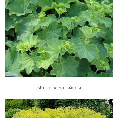
Манжетка Альпийская