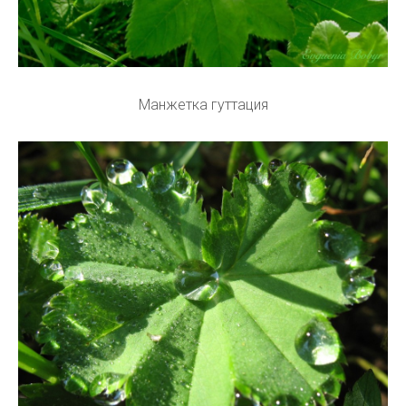
Манжетка гуттация