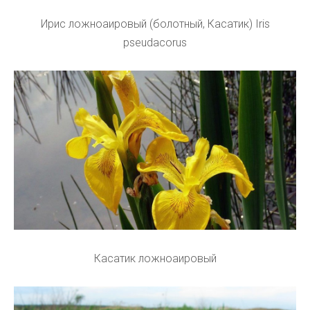
Ирис ложноаировый (болотный, Касатик) Iris
pseudacorus
Касатик ложноаировый