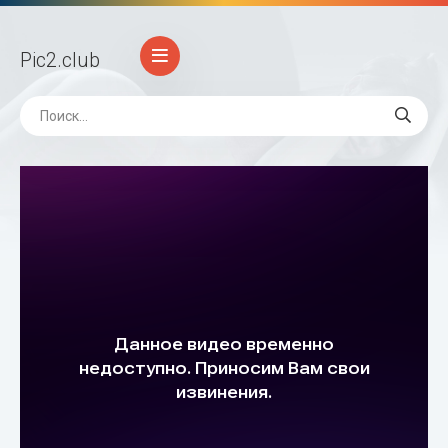
Pic2
.club