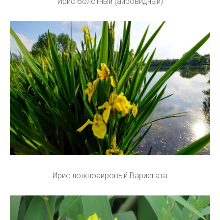
Ирис болотный (аировидный)
Ирис ложноаировый Вариегата