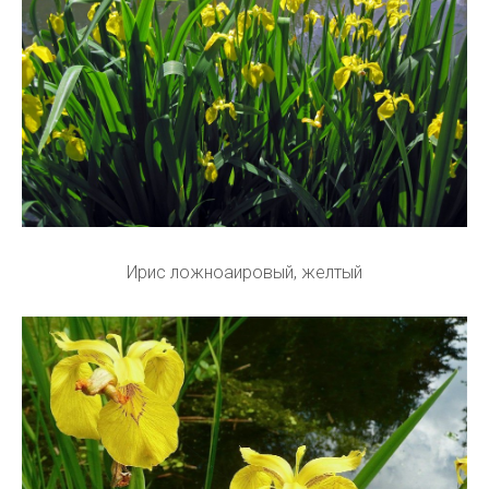
Ирис ложноаировый, желтый