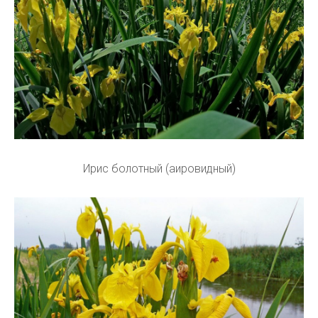
Ирис болотный (аировидный)