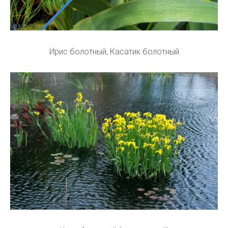
Ирис болотный, Касатик болотный