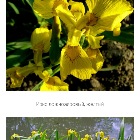
Ирис ложноаировый, желтый