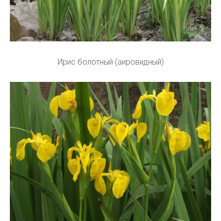
Ирис болотный (аировидный)