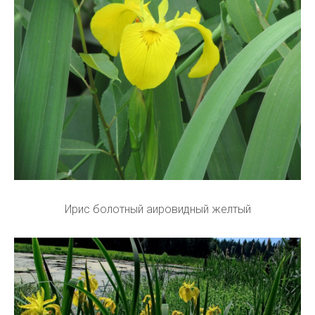
Ирис болотный аировидный желтый