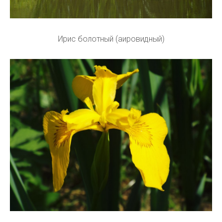
Ирис болотный (аировидный)