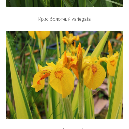
Ирис болотный variegata