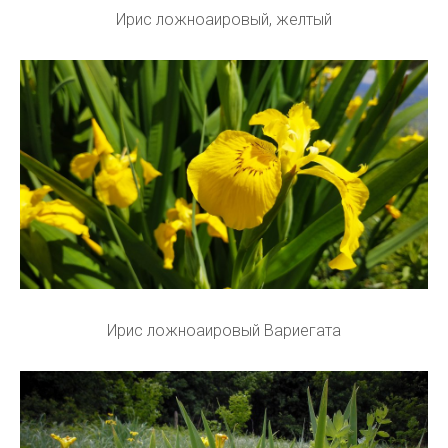
Ирис ложноаировый, желтый
Ирис ложноаировый Вариегата