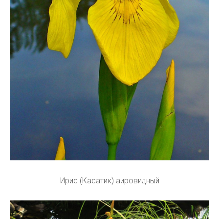
Ирис (Касатик) аировидный