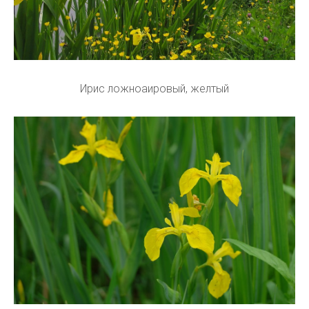
Ирис ложноаировый, желтый