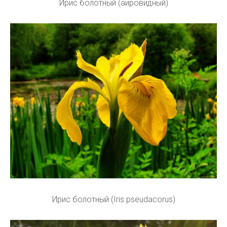
Ирис болотный (аировидный)
Ирис болотный (Iris pseudacorus)