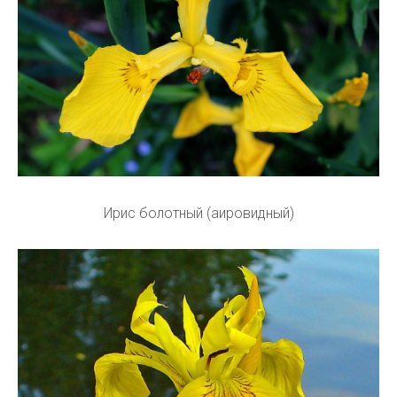
Ирис болотный (аировидный)