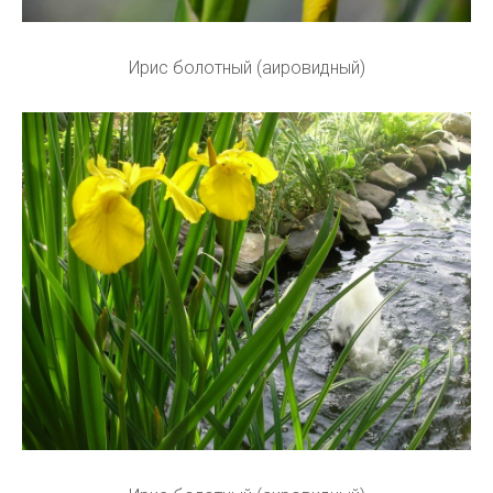
Ирис болотный (аировидный)