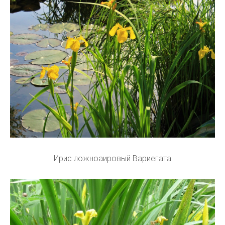
Ирис ложноаировый Вариегата