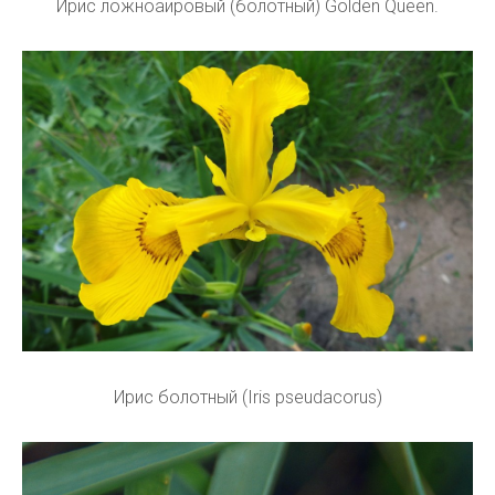
Ирис ложноаировый (болотный) Golden Queen.
Ирис болотный (Iris pseudacorus)