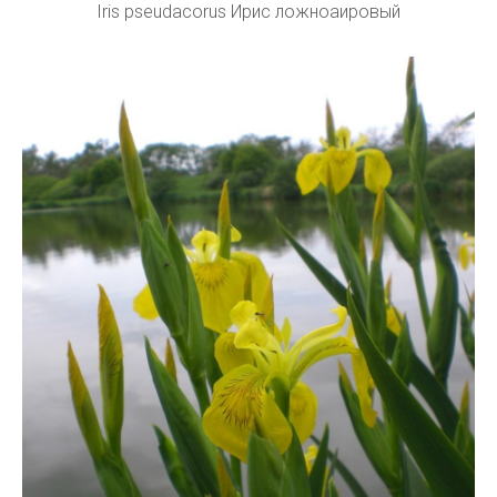
Iris pseudacorus Ирис ложноаировый