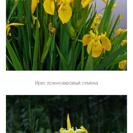
Ирис ложноаировый семена