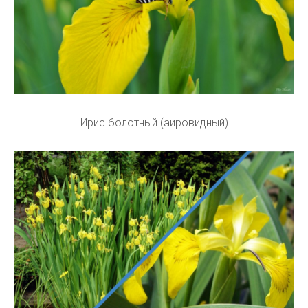
Ирис болотный (аировидный)