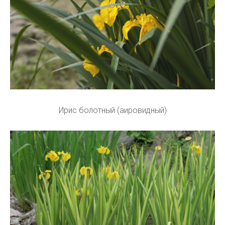
Ирис болотный (аировидный)