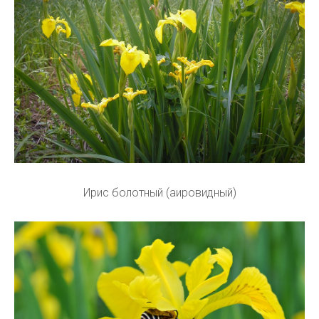
Ирис болотный (аировидный)