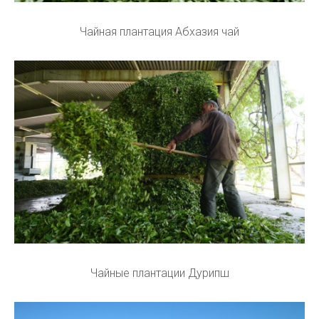
Чайная плантация Абхазия чай
Чайные плантации Дурипш