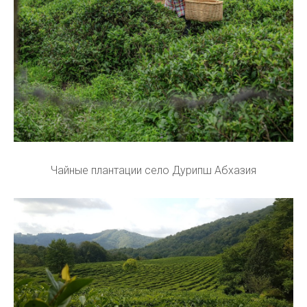
Чайные плантации село Дурипш Абхазия