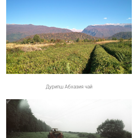
Дурипш Абхазия чай