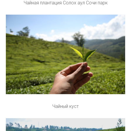
Чайная плантация Солох аул Сочи парк
Чайный куст