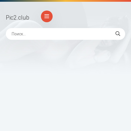
Pic2
.club