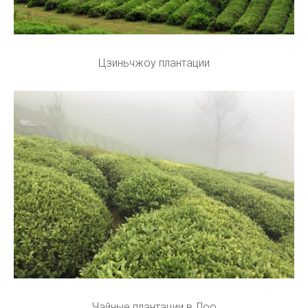
Цзиньчжоу плантации
Чайные плантации в Лоо