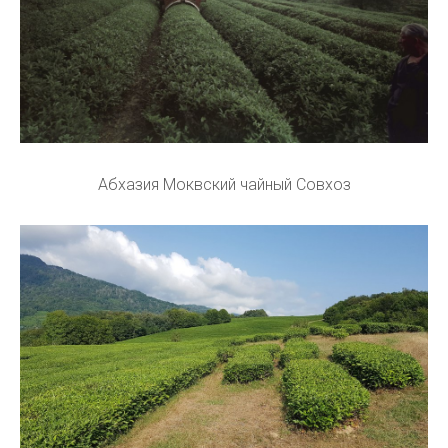
Абхазия Моквский чайный Совхоз