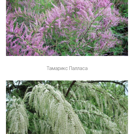
Тамарикс Палласа