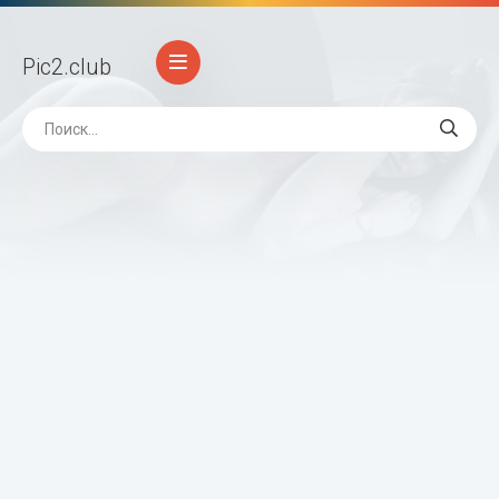
Pic2
.club