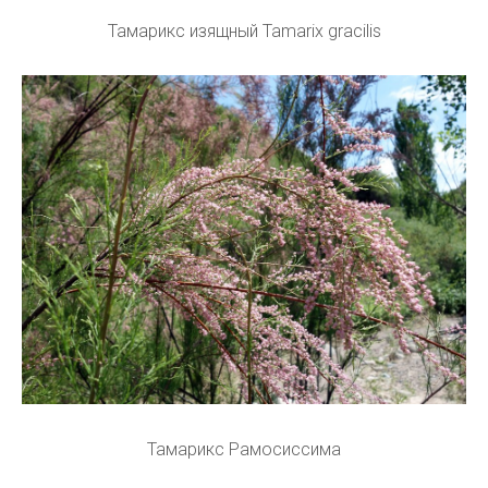
Тамарикс изящный Tamarix gracilis
Тамарикс Рамосиссима