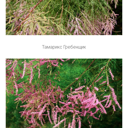
Тамарикс Гребенщик