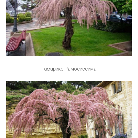
Тамарикс Рамосиссима