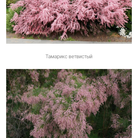
Тамарикс ветвистый