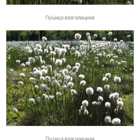
Пушица влагалищная
Пушица влагалищная