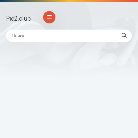
Pic2
.club