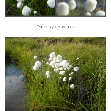
Пушица узколистная