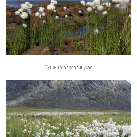
Пушица влагалищная