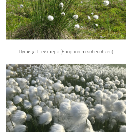
Пушица Шейхцера (Eriophorum scheuchzeri)