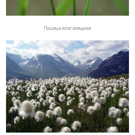
Пушица влагалищная