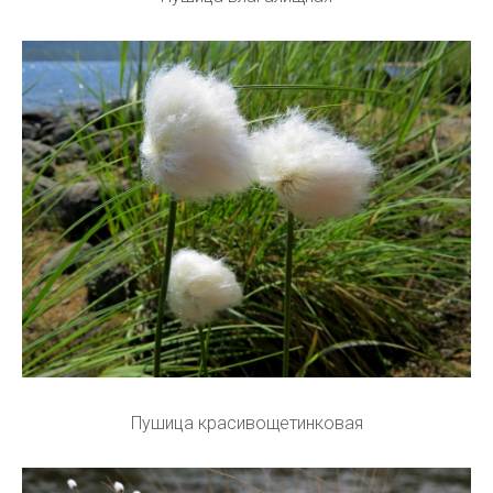
Пушица красивощетинковая