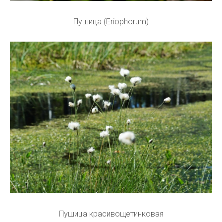
Пушица (Eriophorum)
Пушица красивощетинковая