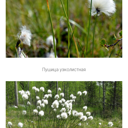
Пушица узколистная