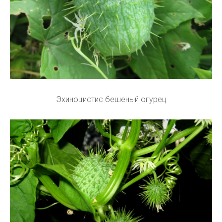
Эхиноцистис бешеный огурец