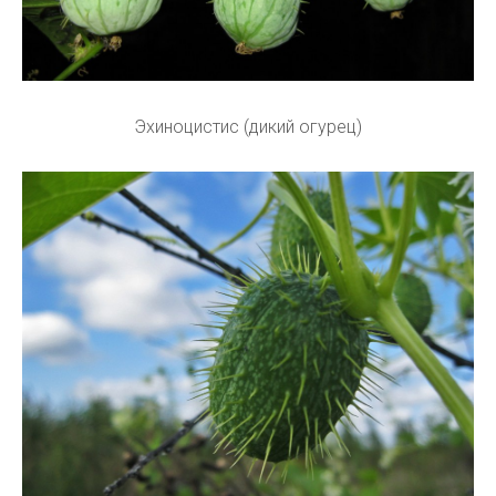
Эхиноцистис (дикий огурец)