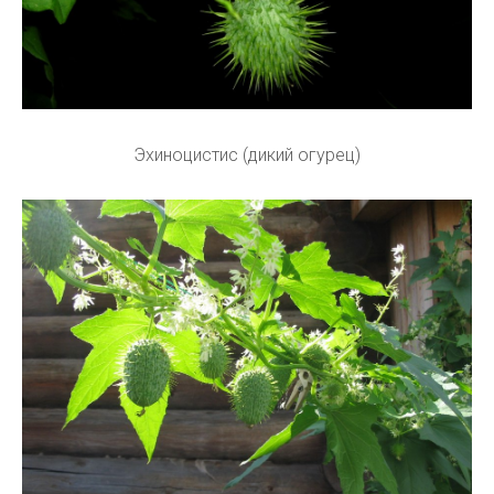
Эхиноцистис (дикий огурец)