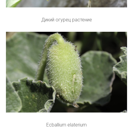
Дикий огурец растение
Ecballium elaterium