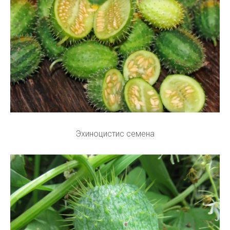
Эхиноцистис семена