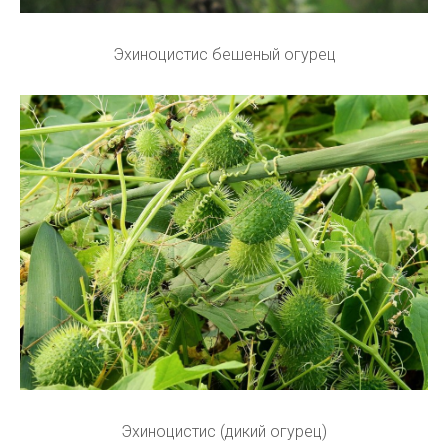
Эхиноцистис бешеный огурец
Эхиноцистис (дикий огурец)