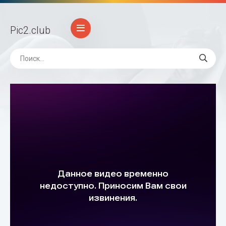
Pic2
.club