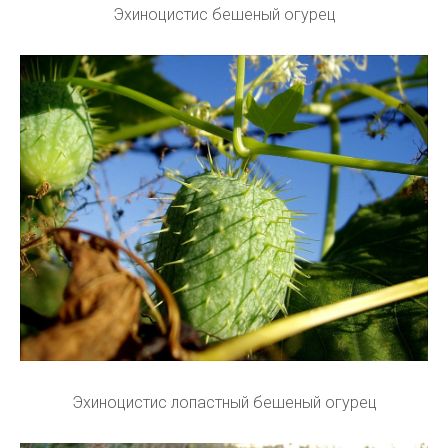
Эхиноцистис бешеный огурец
Эхиноцистис лопастный бешеный огурец