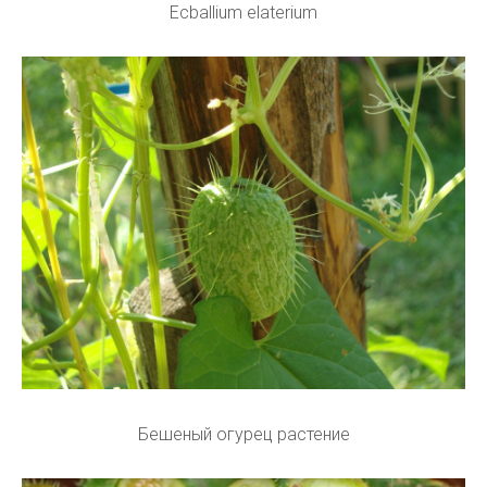
Ecballium elaterium
Бешеный огурец растение