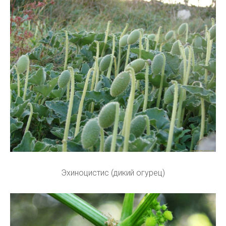
Эхиноцистис (дикий огурец)