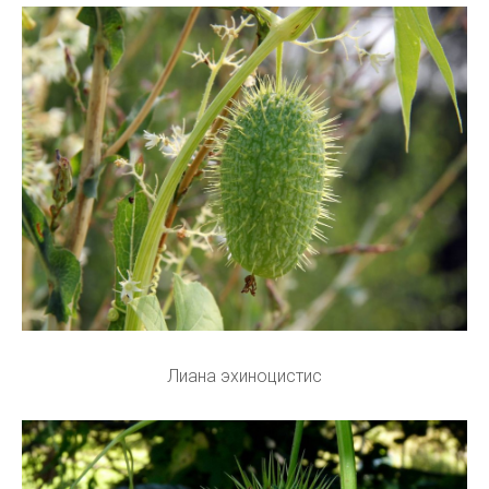
Лиана эхиноцистис