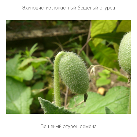
Эхиноцистис лопастный бешеный огурец
Бешеный огурец семена