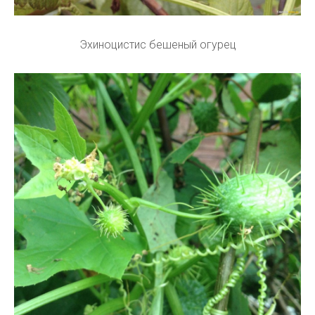
Эхиноцистис бешеный огурец