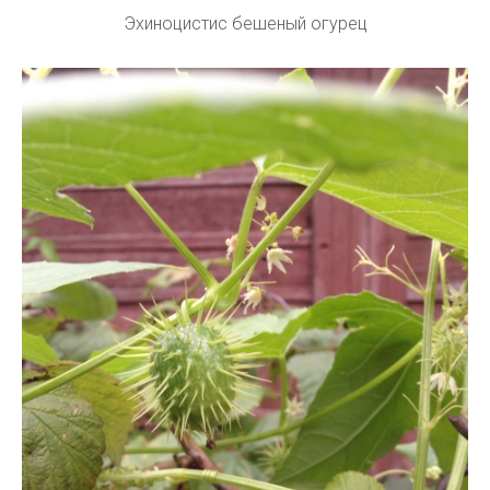
Эхиноцистис бешеный огурец