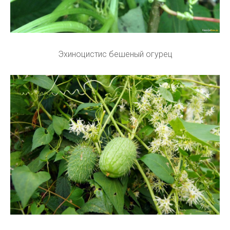
Эхиноцистис бешеный огурец