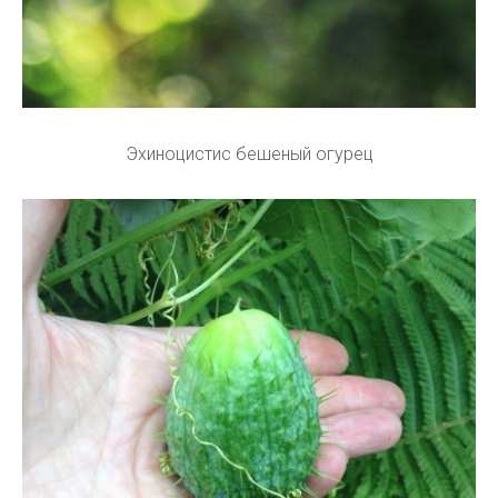
Эхиноцистис бешеный огурец