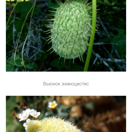
Вьюнок эхиноцистис