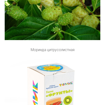
Моринда цитрусолистная