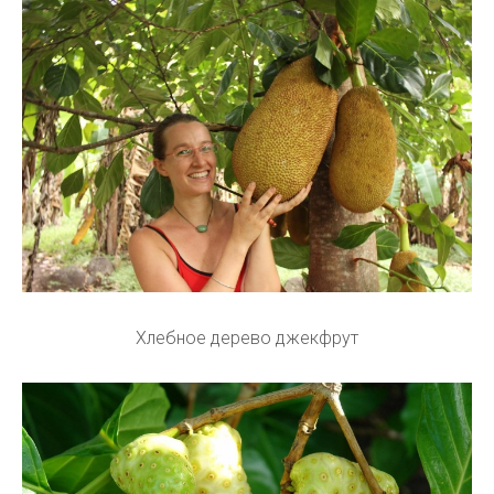
Хлебное дерево джекфрут