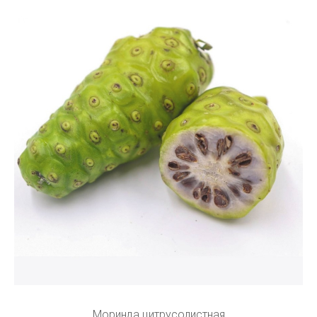
Моринда цитрусолистная