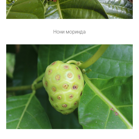
Нони моринда