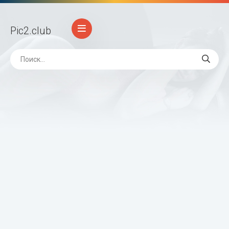
Pic2
.club