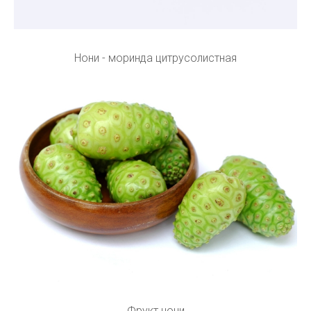
Нони - моринда цитрусолистная
Фрукт нони