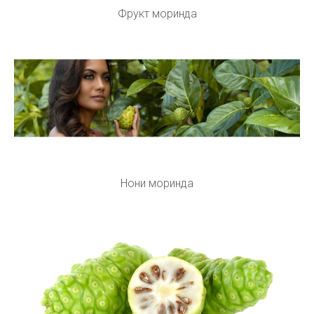
Фрукт моринда
Нони моринда