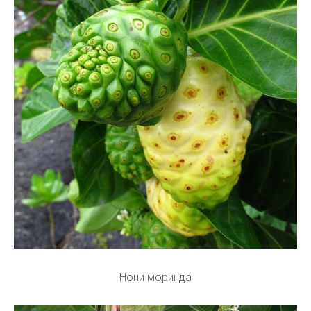
Нони моринда