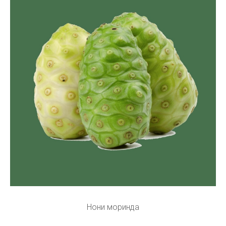
Нони моринда