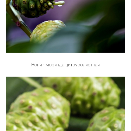
Нони - моринда цитрусолистная