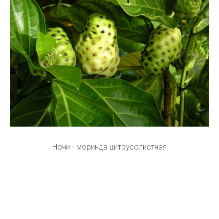
Нони - моринда цитрусолистная