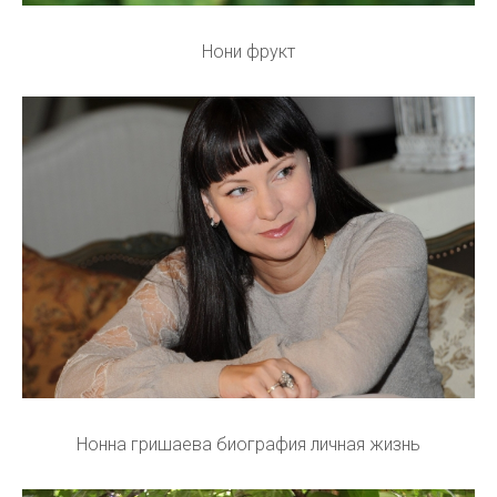
Нони фрукт
Нонна гришаева биография личная жизнь