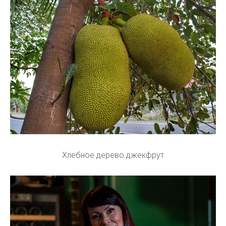
Хлебное дерево джекфрут