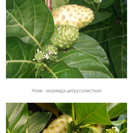
Нони - моринда цитрусолистная