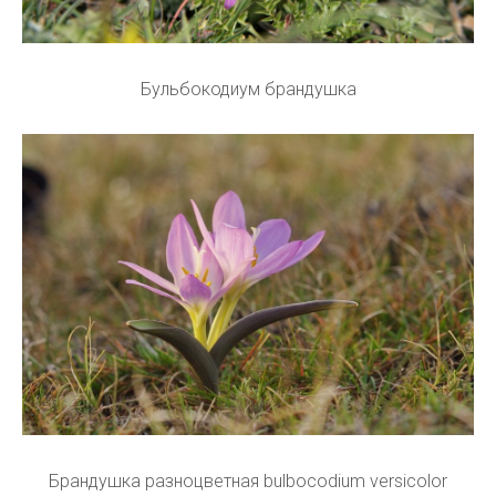
Бульбокодиум брандушка
Брандушка разноцветная bulbocodium versicolor