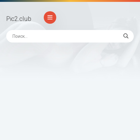
Pic2
.club