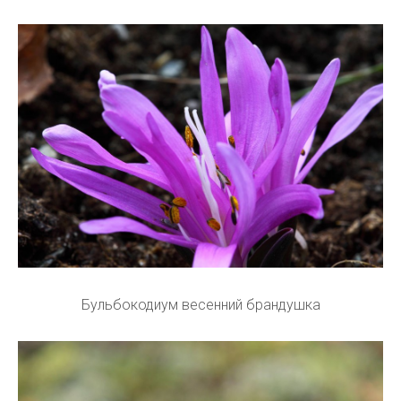
Бульбокодиум весенний брандушка