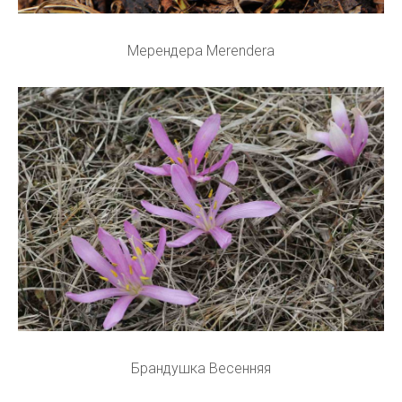
Мерендера Merendera
Брандушка Весенняя