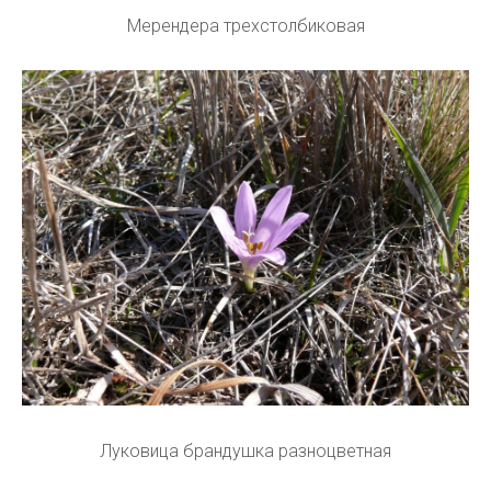
Мерендера трехстолбиковая
Луковица брандушка разноцветная