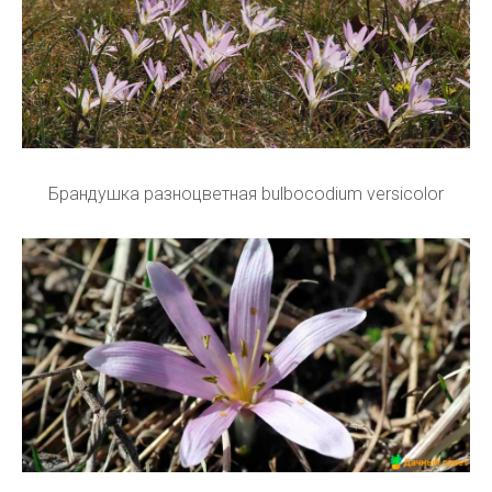
Брандушка разноцветная bulbocodium versicolor