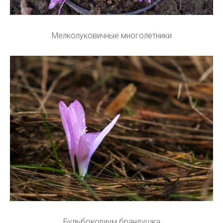
Мелколуковичные многолетники
Бульбокодиум брандушка