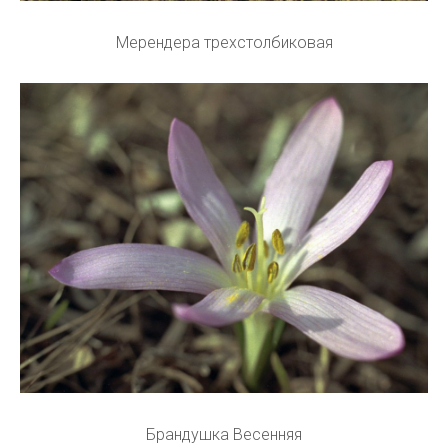
Мерендера трехстолбиковая
Брандушка Весенняя