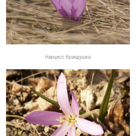
Нарцисс брандушка