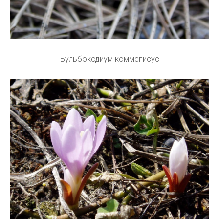
Бульбокодиум коммсписус