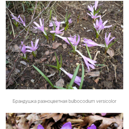
Брандушка разноцветная bulbocodium versicolor