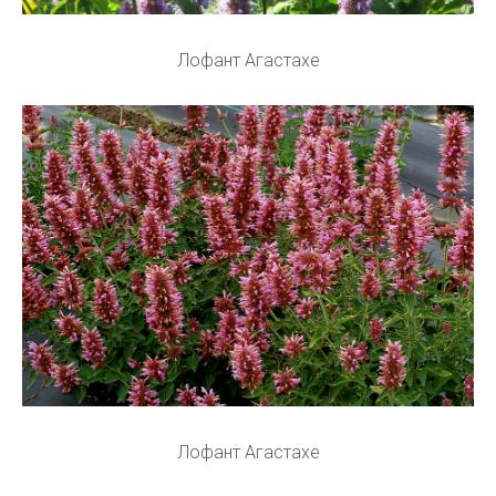
Лофант Агастахе
Лофант Агастахе