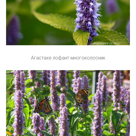
Агастахе лофант многоколосник