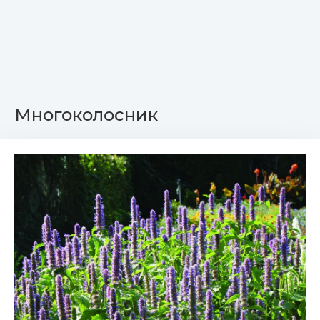
Многоколосник