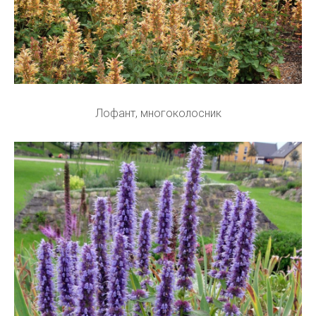
Лофант, многоколосник