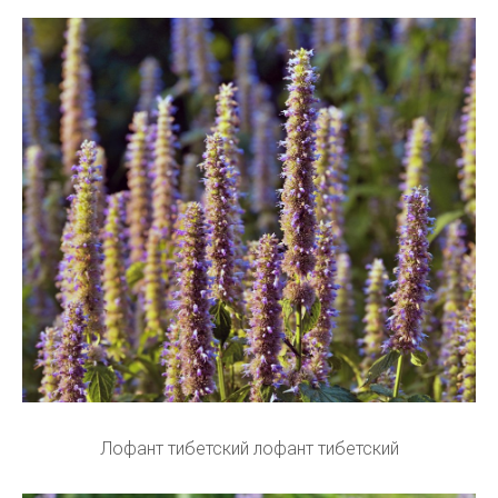
Лофант тибетский лофант тибетский