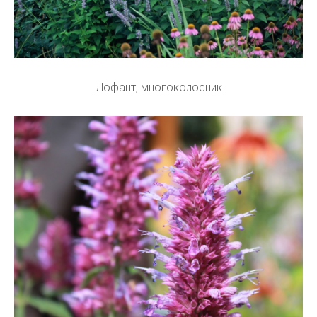
Лофант, многоколосник