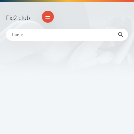
Pic2
.club