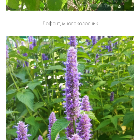
Лофант, многоколосник