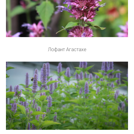
Лофант Агастахе