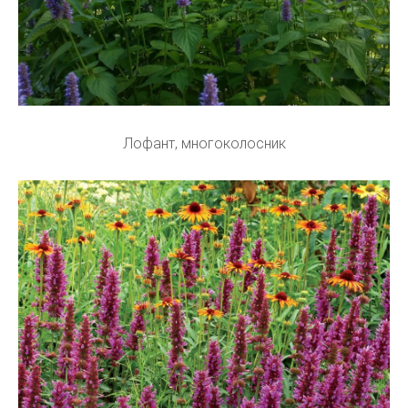
Лофант, многоколосник