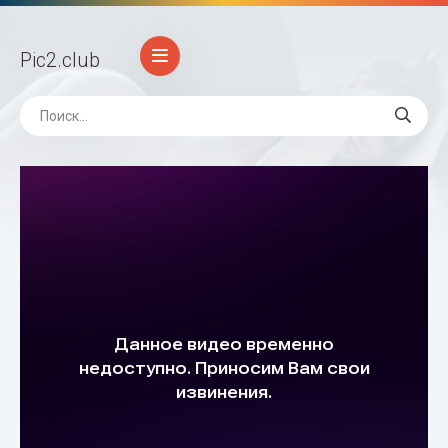
Pic2
.club