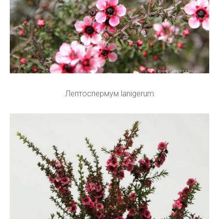
Лептоспермум lanigerum