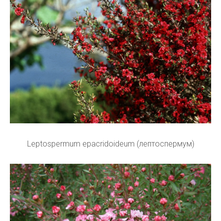
Leptospermum epacridoideum (лептоспермум)