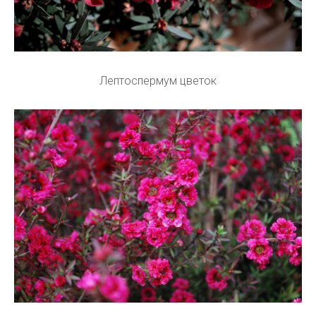
Лептоспермум цветок