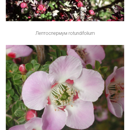
Лептоспермум rotundifolium