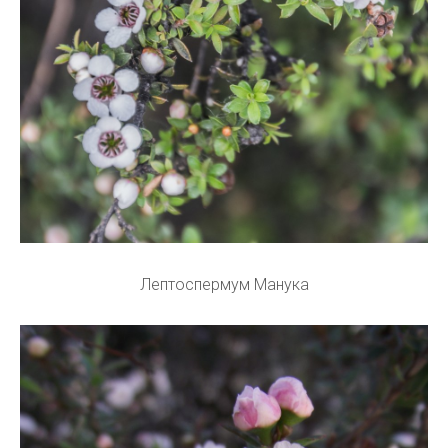
Лептоспермум Манука