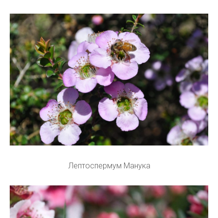
Лептоспермум Манука