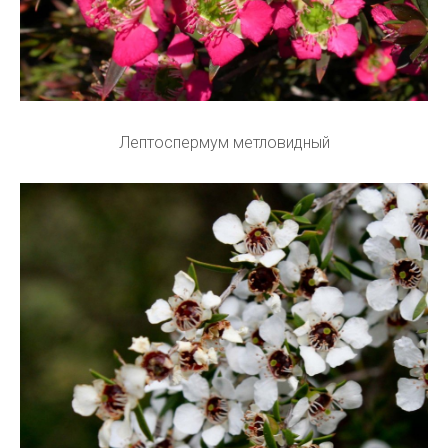
Лептоспермум метловидный