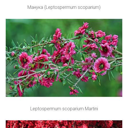
Манука (Leptospermum scoparium)
Leptospermum scoparium Martini