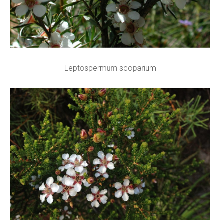
Leptospermum scoparium