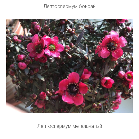
Лептоспермум бонсай
Лептоспермум метельчатый