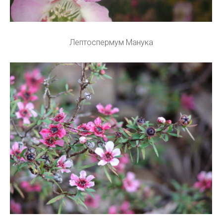
Лептоспермум Манука