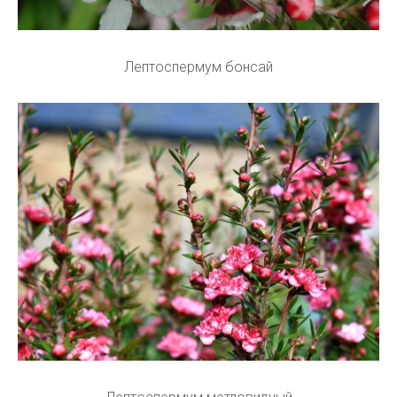
Лептоспермум бонсай