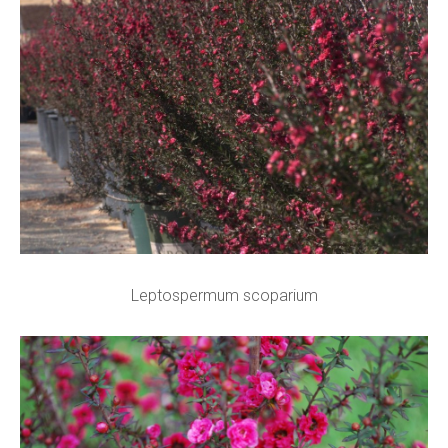
Leptospermum scoparium