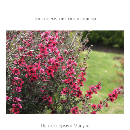
Тонкосемянник мётловидный
Лептоспермум Манука