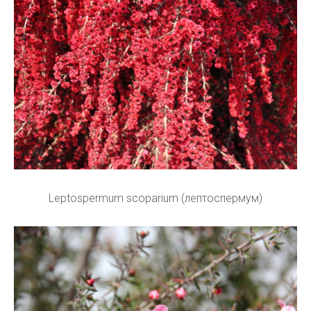
Leptospermum scoparium (лептоспермум)