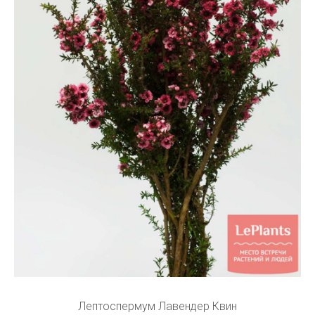
Лептоспермум Лавендер Квин