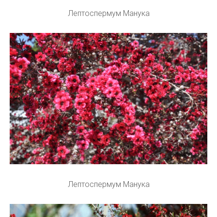
Лептоспермум Манука
Лептоспермум Манука