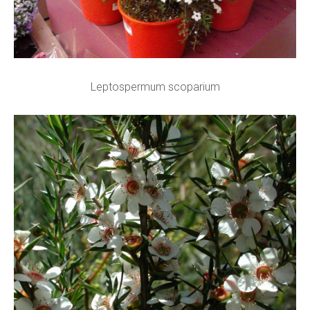
Leptospermum scoparium