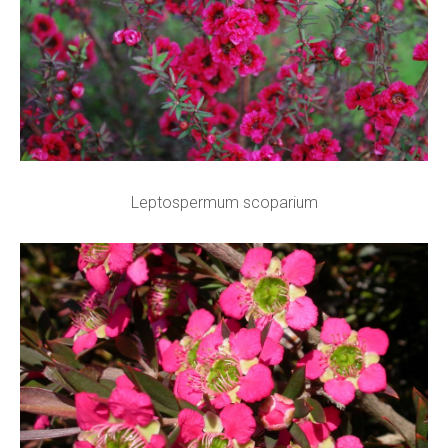
Leptospermum scoparium