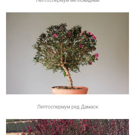
Лептоспермум метловидный
Лептоспермум ред Дамаск