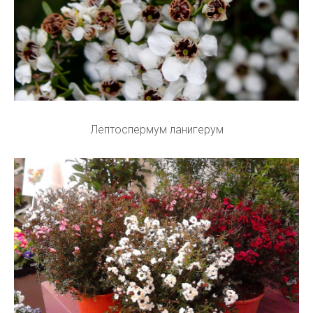
Лептоспермум ланигерум