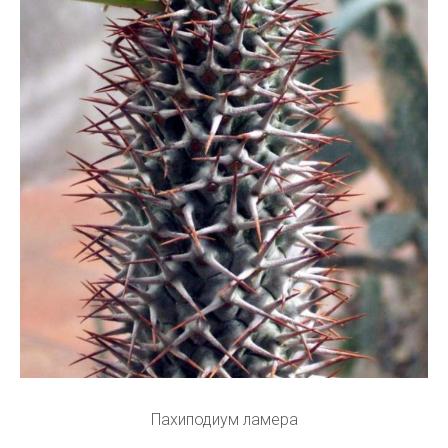
Пахиподиум ламера