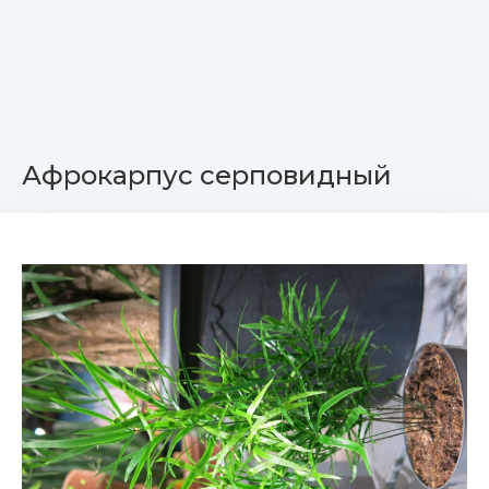
Афрокарпус серповидный