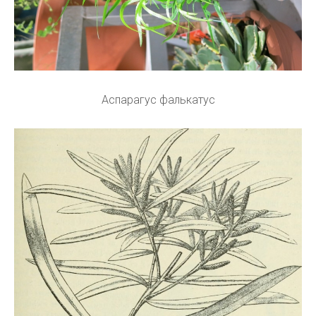
Аспарагус фалькатус