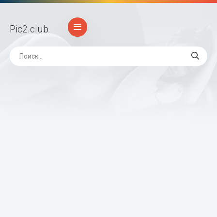
Pic2
.club