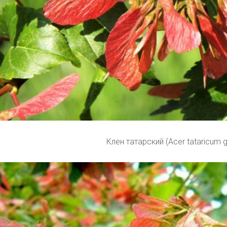
Клен татарский (Acer tataricum g