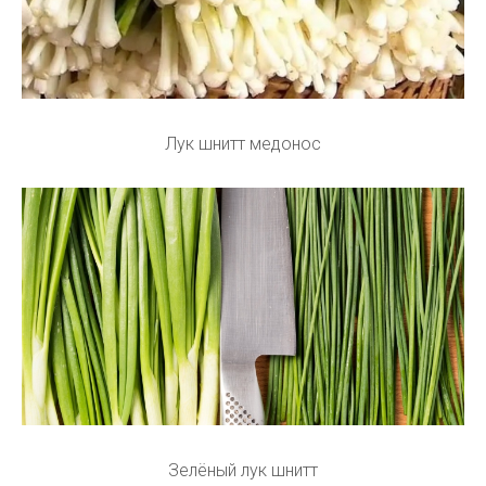
Лук шнитт медонос
Зелёный лук шнитт