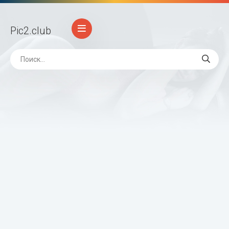
Pic2
.club