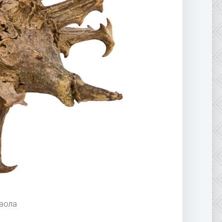
явола