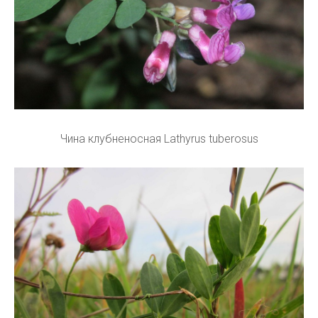
Чина клубненосная Lathyrus tuberosus