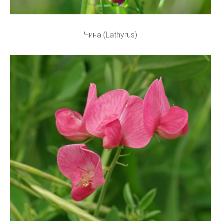
Чина (Lathyrus)