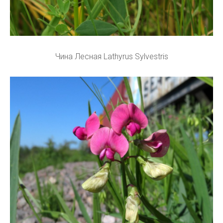
Чина Лесная Lathyrus Sylvestris