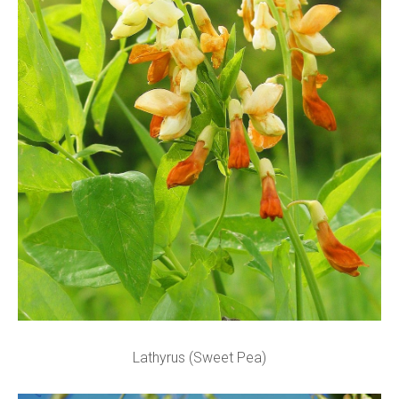
Lathyrus (Sweet Pea)