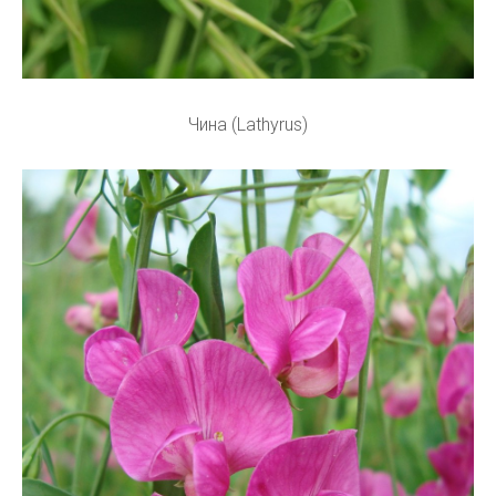
Чина (Lathyrus)