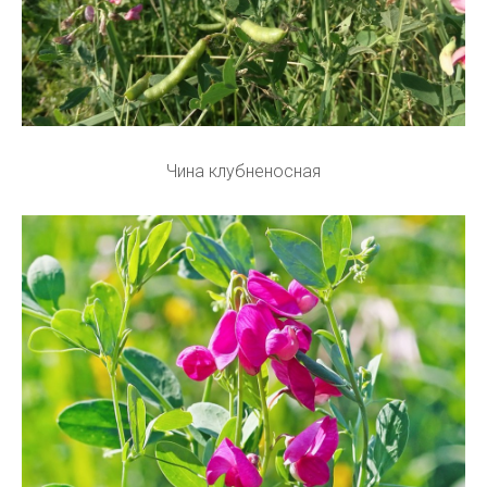
Чина клубненосная