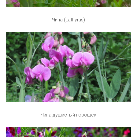
Чина (Lathyrus)
Чина душистый горошек