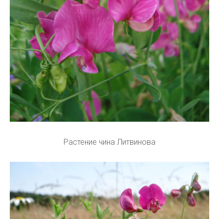
Растение чина Литвинова