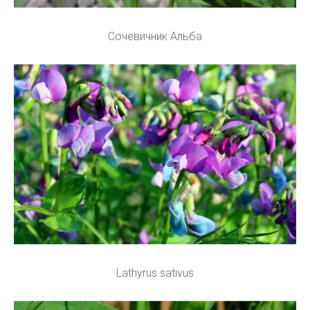
Сочевичник Альба
Lathyrus sativus