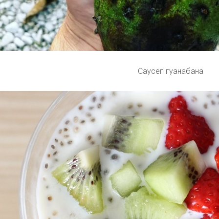
Саусеп гуанабана