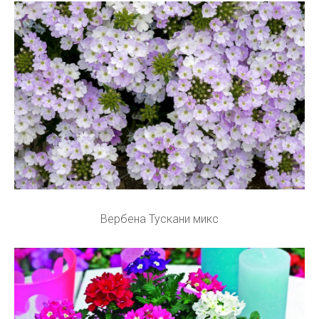
Вербена Тускани микс