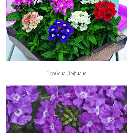
Вербена Дефианс