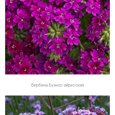
Вербена Буэнос-айресская