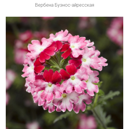
Вербена Буэнос-айресская