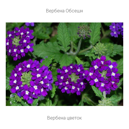
Вербена Обсешн
Вербена цветок