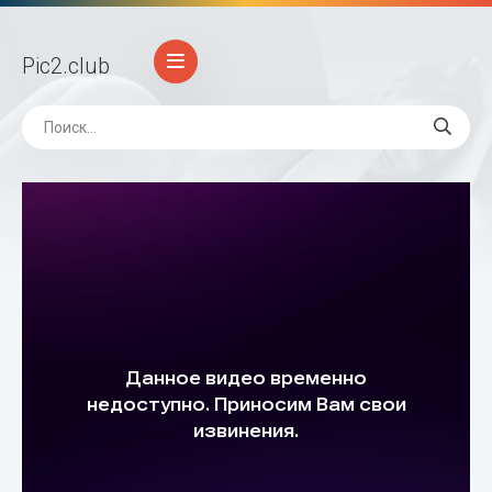
Pic2
.club