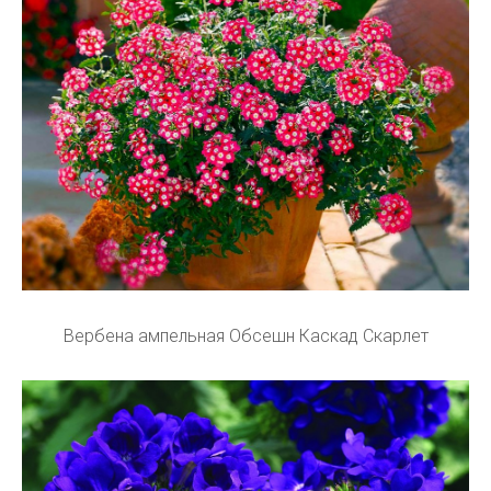
Вербена ампельная Обсешн Каскад Скарлет