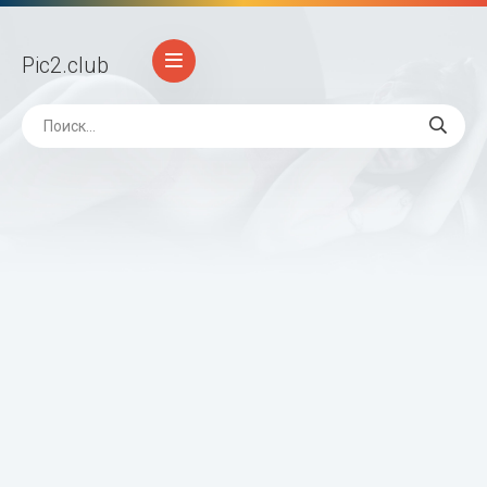
Pic2
.club