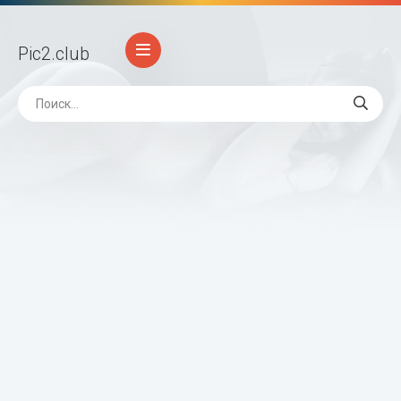
Pic2
.club