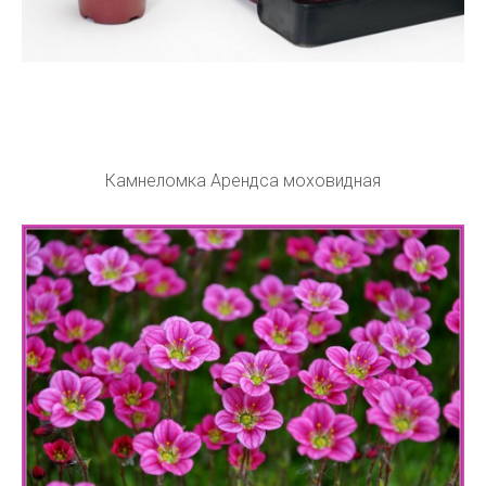
Камнеломка Арендса моховидная