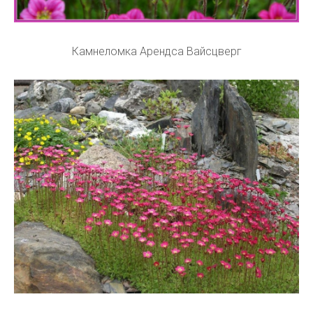
Камнеломка Арендса Вайсцверг