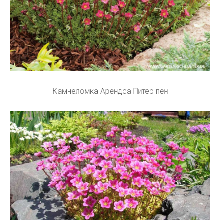
Камнеломка Арендса Питер пен