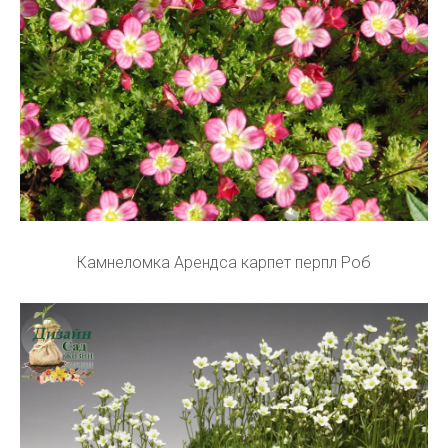
Камнеломка Арендса карпет перпл Роб