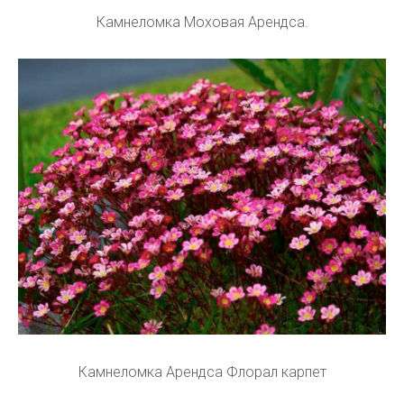
Камнеломка Моховая Арендса.
Камнеломка Арендса Флорал карпет