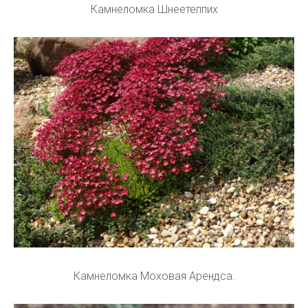
Камнеломка Шнеетеппих
Камнеломка Моховая Арендса.