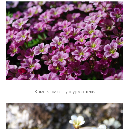
Камнеломка Пурпурмантель