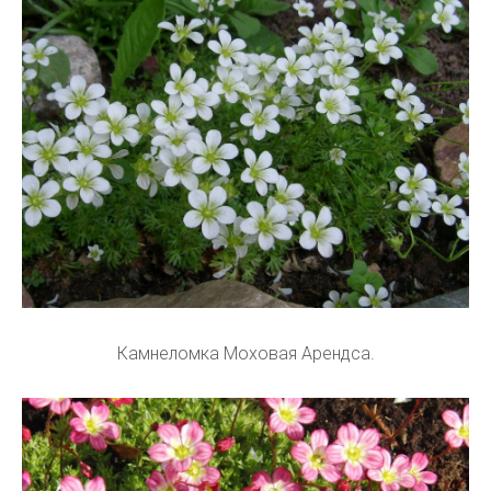
Камнеломка Моховая Арендса.