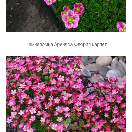
Камнеломка Арендса Флорал карпет