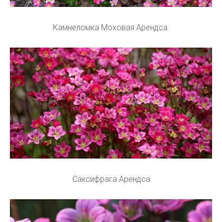
Камнеломка Моховая Арендса.
Саксифрага Арендса