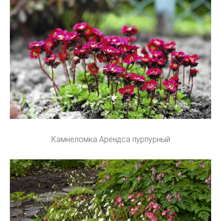
Камнеломка Арендса пурпурный