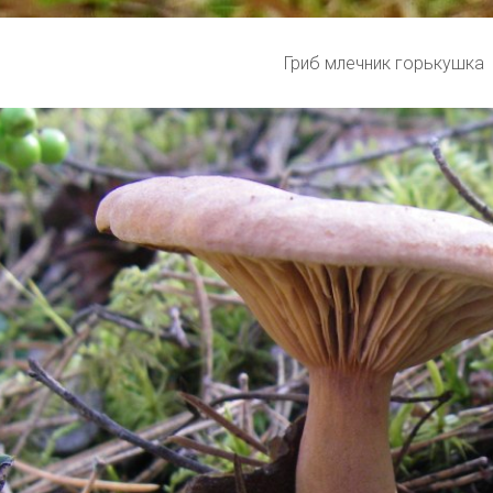
Гриб млечник горькушка