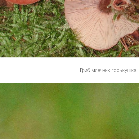
Гриб млечник горькушка