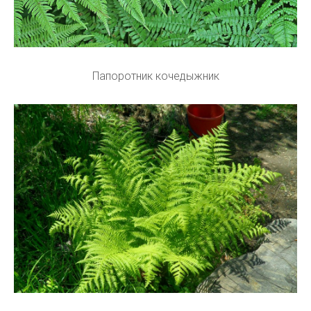
Папоротник кочедыжник