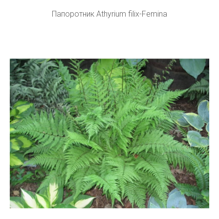
Папоротник Athyrium filix-Femina