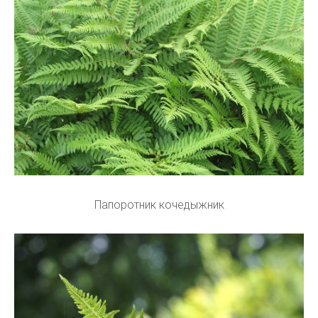
Папоротник кочедыжник