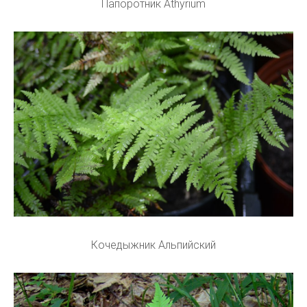
Папоротник Athyrium
Кочедыжник Альпийский