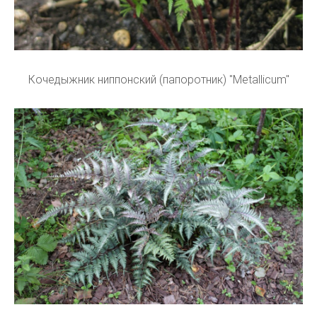
Кочедыжник ниппонский (папоротник) "Metallicum"