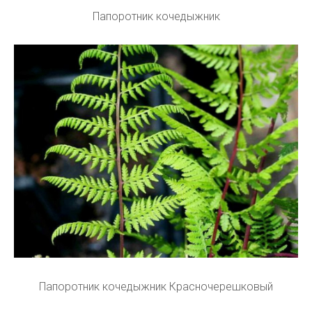
Папоротник кочедыжник
Папоротник кочедыжник Красночерешковый