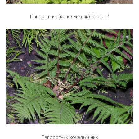
Папоротник (кочедыжник) "pictum"
Папоротник кочедыжник