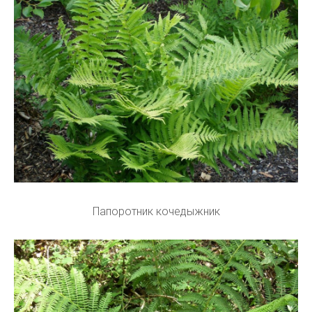
Папоротник кочедыжник