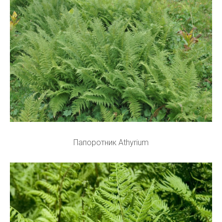
Папоротник Athyrium