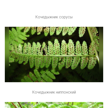
Кочедыжник сорусы
Кочедыжник ниппонский