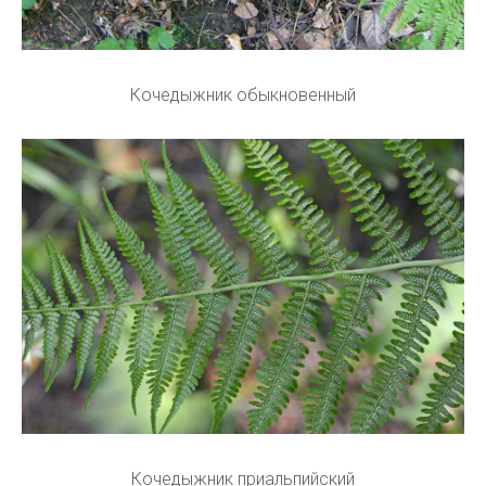
Кочедыжник обыкновенный
Кочедыжник приальпийский