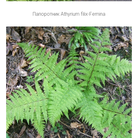
Папоротник Athyrium filix-Femina