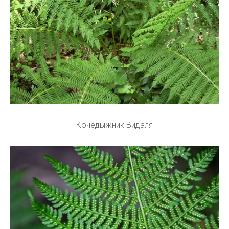
Кочедыжник Видаля