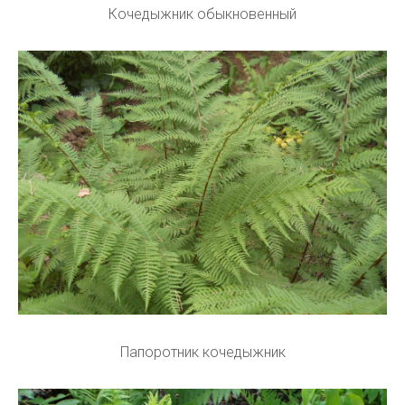
Кочедыжник обыкновенный
Папоротник кочедыжник