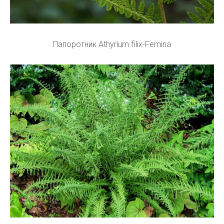
Папоротник Athyrium filix-Femina