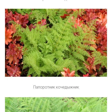
Папоротник кочедыжник