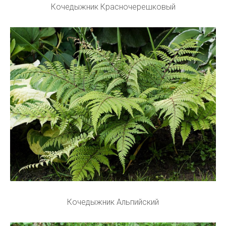
Кочедыжник Красночерешковый
Кочедыжник Альпийский