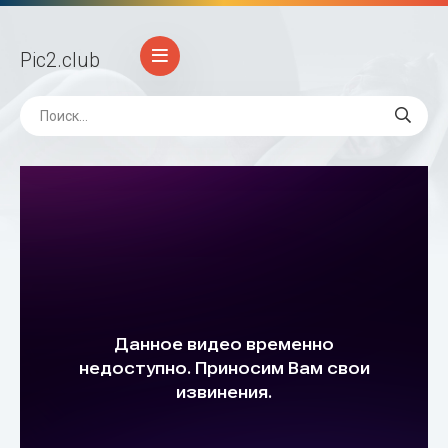
Pic2
.club