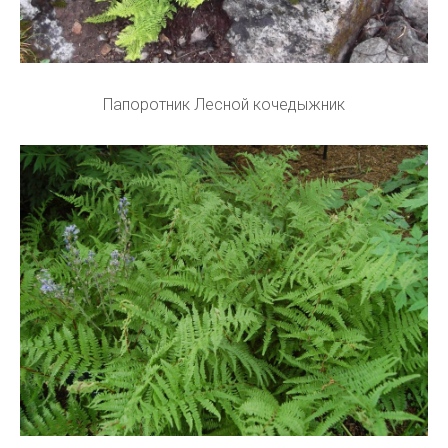
Папоротник Лесной кочедыжник