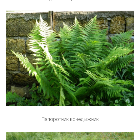
Папоротник кочедыжник