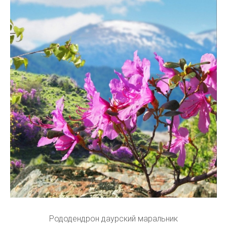
Рододендрон даурский маральник