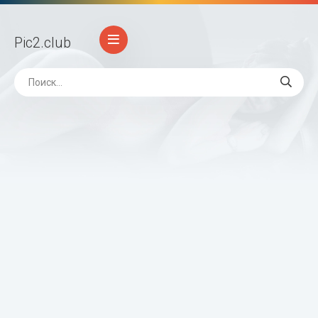
Pic2
.club