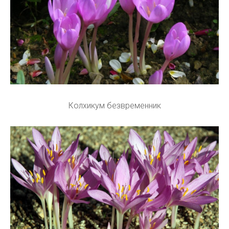
Колхикум безвременник