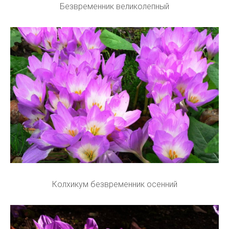
Безвременник великолепный
Колхикум безвременник осенний