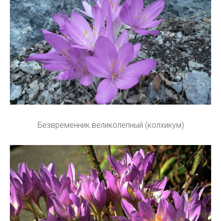
Безвременник великолепный (колхикум)