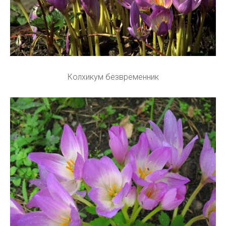
Колхикум безвременник