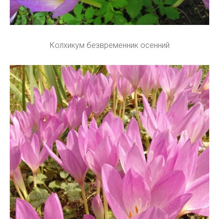
Колхикум безвременник осенний