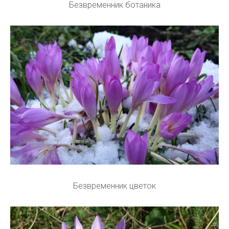
Безвременник ботаника
Безвременник цветок