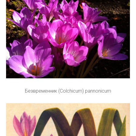
Безвременник (Colchicum) pannonicum