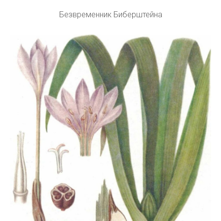
Безвременник Биберштейна