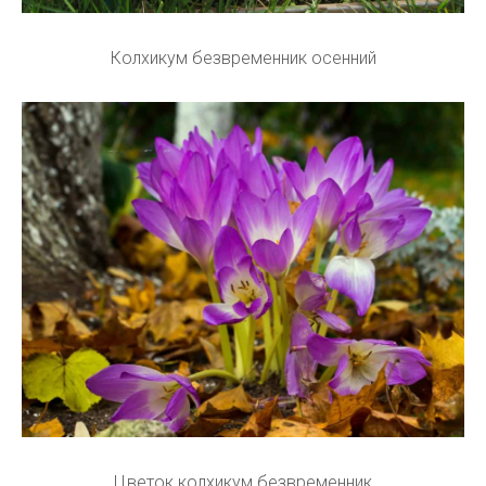
Колхикум безвременник осенний
Цветок колхикум безвременник