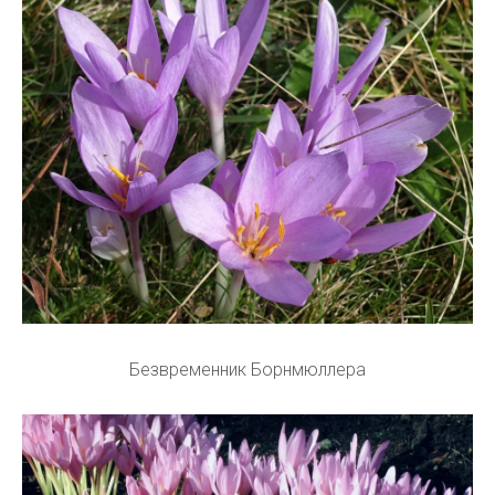
Безвременник Борнмюллера