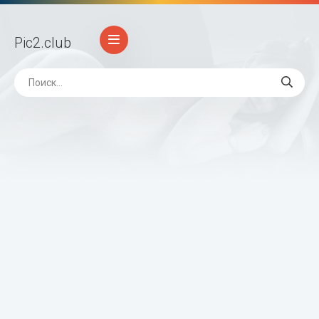
Pic2
.club