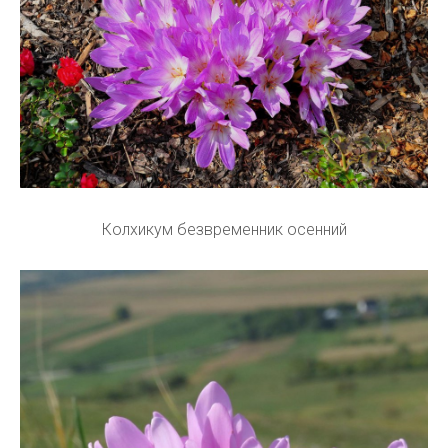
Колхикум безвременник осенний