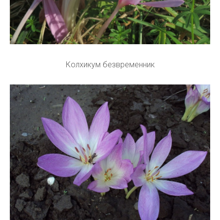
Колхикум безвременник