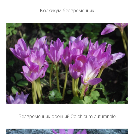
Колхикум безвременник
Безвременник осенний Colchicum autumnale