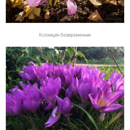
Колхицин безвременник