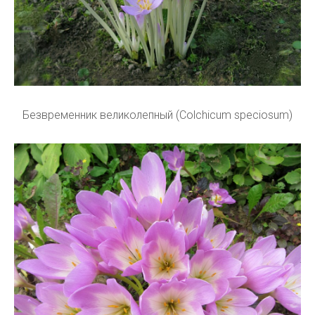
Безвременник великолепный (Colchicum speciosum)