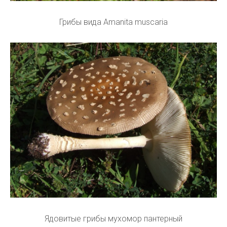
Грибы вида Amanita muscaria
Ядовитые грибы мухомор пантерный