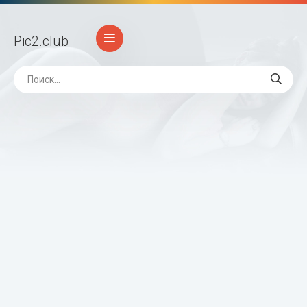
Pic2
.club