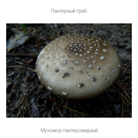
Пантерный гриб
Мухомор пантеровидный