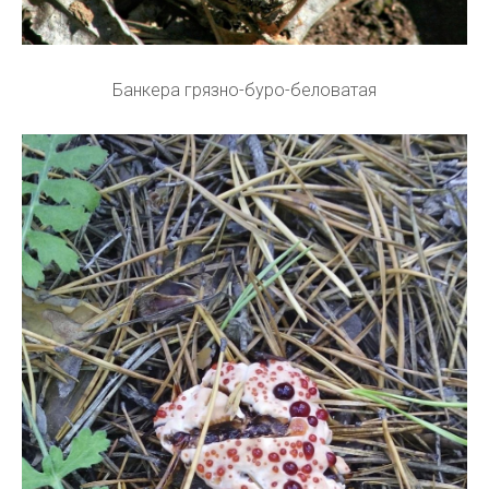
Банкера грязно-буро-беловатая