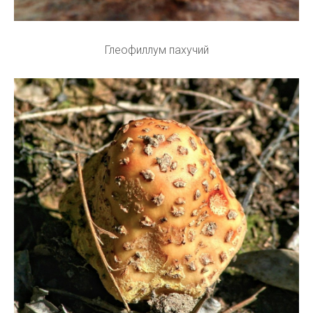
Глеофиллум пахучий