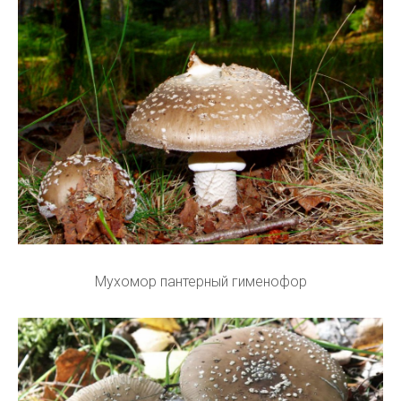
Мухомор пантерный гименофор