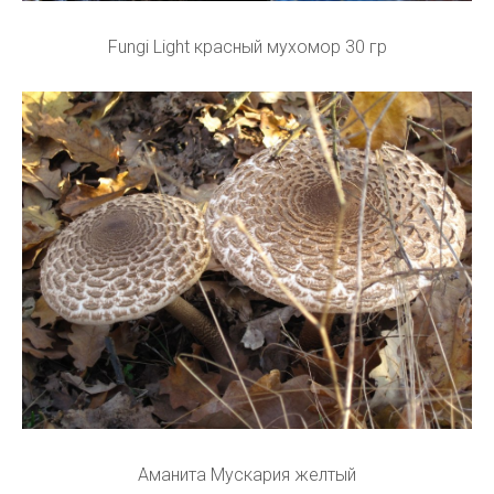
Fungi Light красный мухомор 30 гр
Аманита Мускария желтый