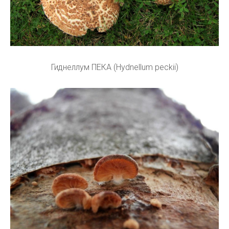
Гиднеллум ПЕКА (Hydnellum peckii)