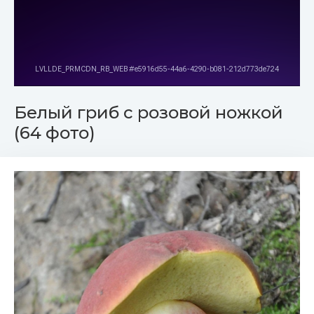
Белый гриб с розовой ножкой
(64 фото)