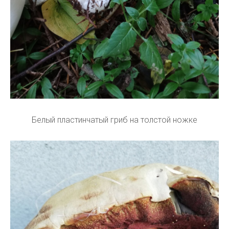
Белый пластинчатый гриб на толстой ножке