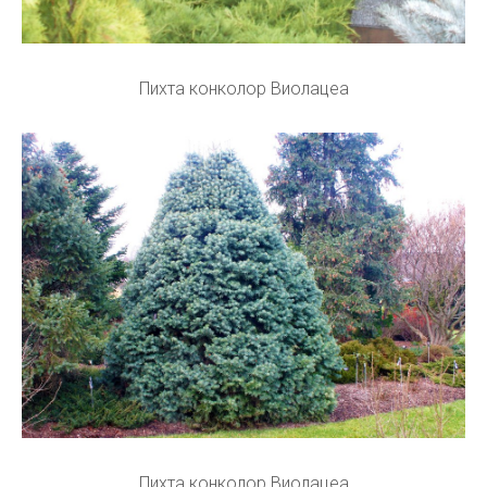
Пихта конколор Виолацеа
Пихта конколор Виолацеа