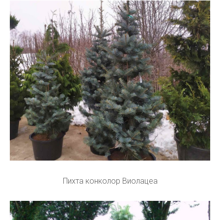
Пихта конколор Виолацеа