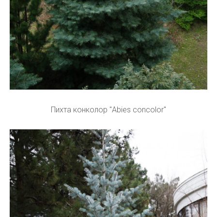
Пихта конколор "Abies concolor"