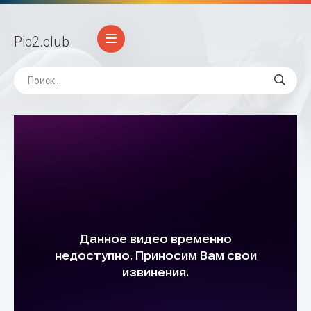
Pic2
.club