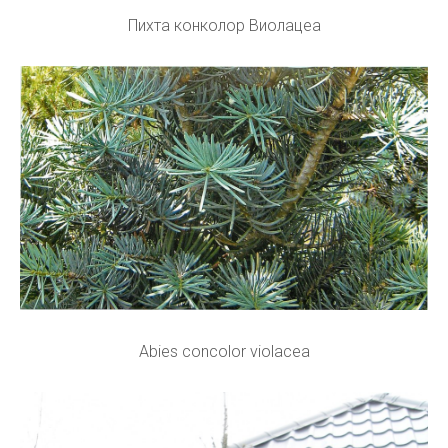
Пихта конколор Виолацеа
Abies concolor violacea