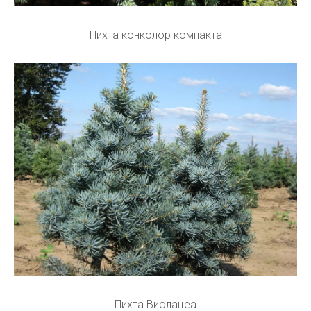
Пихта конколор компакта
Пихта Виолацеа