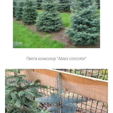
Пихта конколор "Abies concolor"