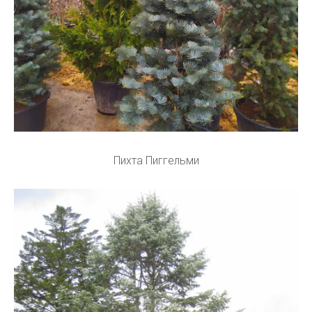
Пихта Пиггельми