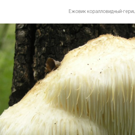
Ежовик коралловидный-гериц