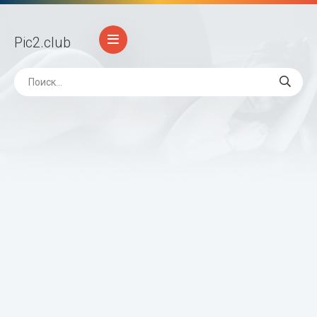
Pic2
.club