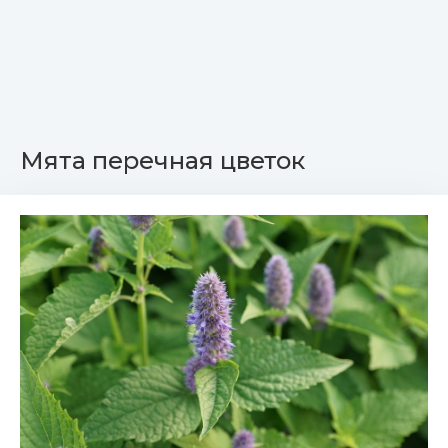
Мята перечная цветок