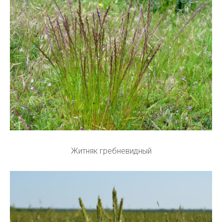
Житняк гребневидный