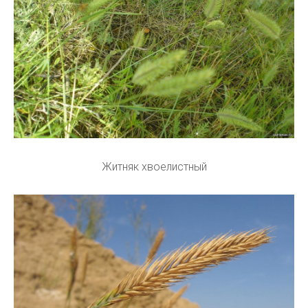
Житняк хвоелистный