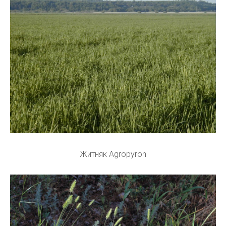
Житняк Agropyron