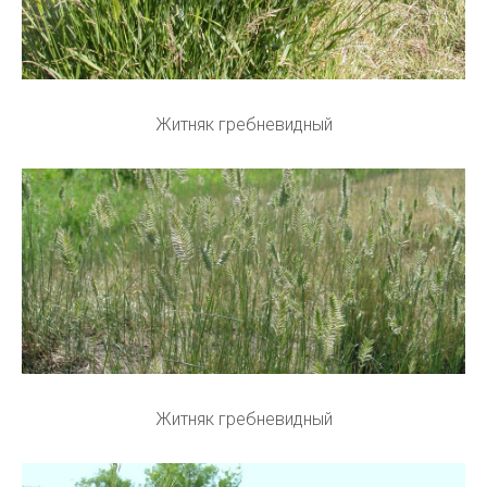
Житняк гребневидный
Житняк гребневидный