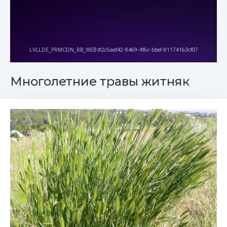
Многолетние травы житняк