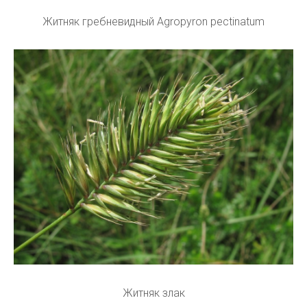
Житняк гребневидный Agropyron pectinatum
Житняк злак