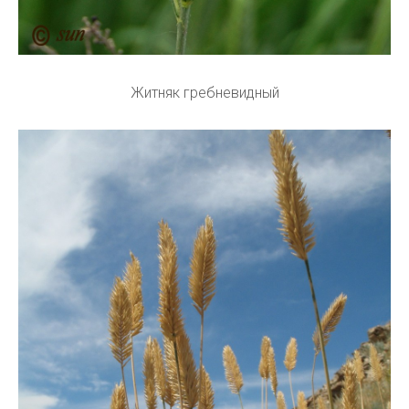
Житняк гребневидный