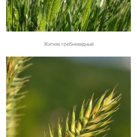
Житняк гребневидный