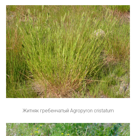
Житняк гребенчатый Agropyron cristatum