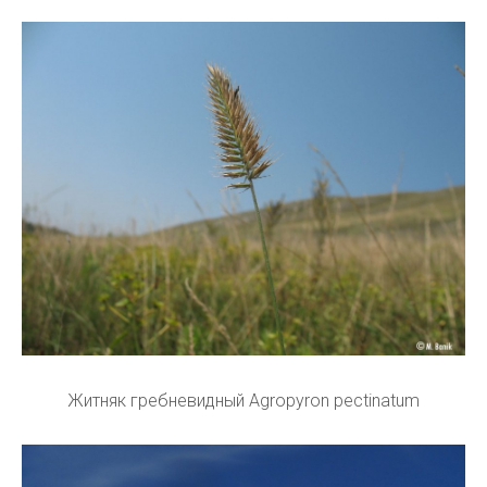
Житняк гребневидный Agropyron pectinatum