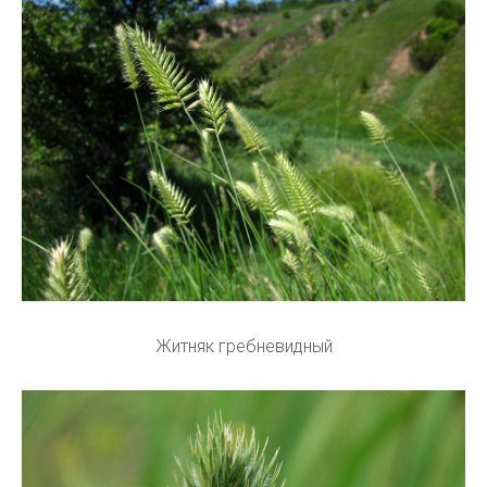
Житняк гребневидный