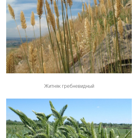
Житняк гребневидный