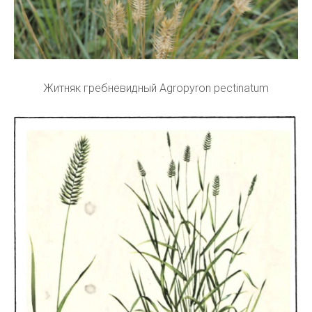
Житняк гребневидный Agropyron pectinatum