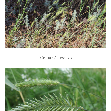
Житняк Лавренко