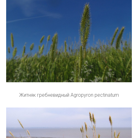
Житняк гребневидный Agropyron pectinatum