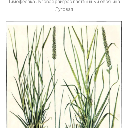
Тимофеевка Луговая райграс пастбищный овсяница
Луговая