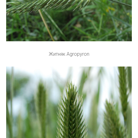
Житняк Agropyron