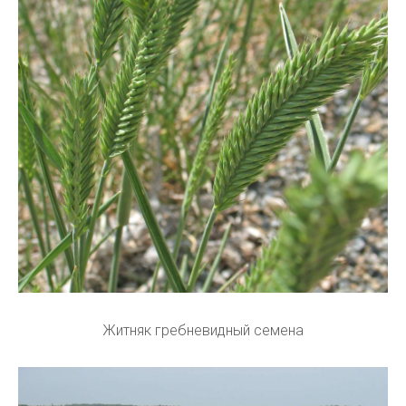
Житняк гребневидный семена