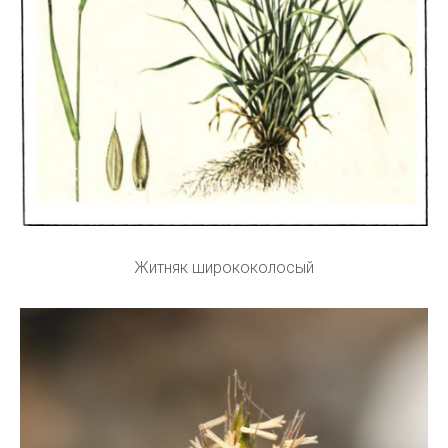
Житняк ширококолосый