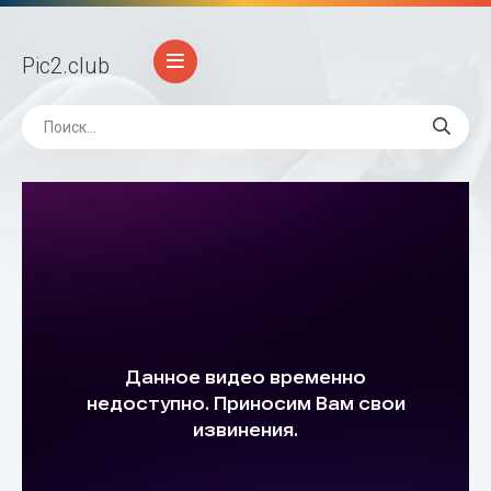
Pic2
.club