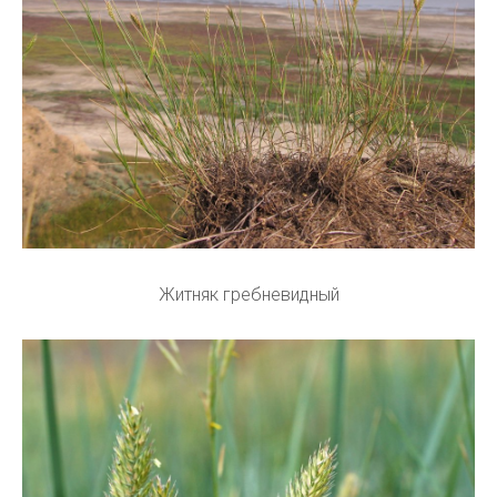
Житняк гребневидный