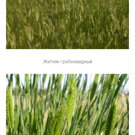
Житняк гребневидный