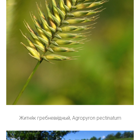
Житня́к гребневи́дный, Agropyron pectinatum