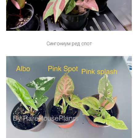
Сингониум ред спот