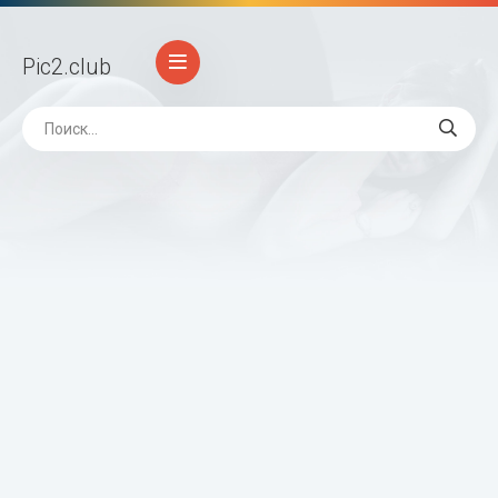
Pic2
.club