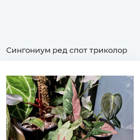
Сингониум ред спот триколор