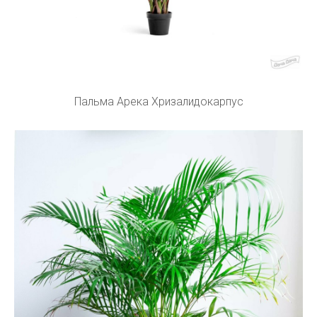
Пальма Арека Хризалидокарпус