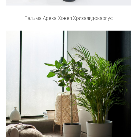
Пальма Арека Ховея Хризалидокарпус