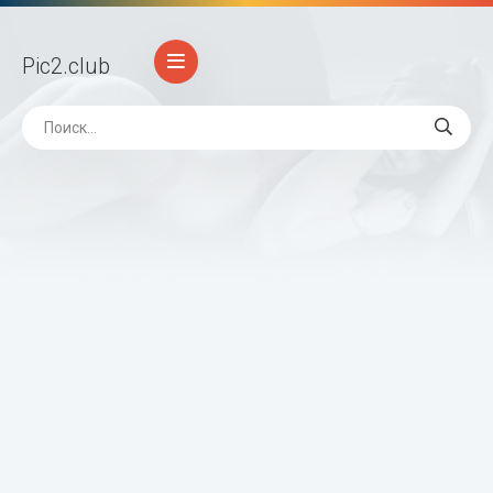
Pic2
.club