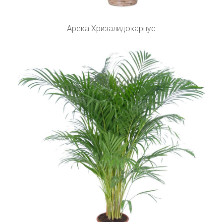
Арека Хризалидокарпус