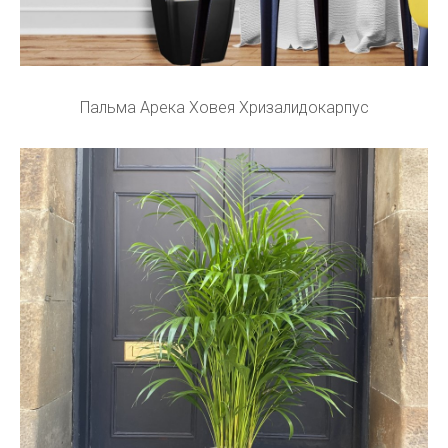
Пальма Арека Ховея Хризалидокарпус