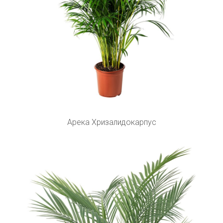
Арека Хризалидокарпус