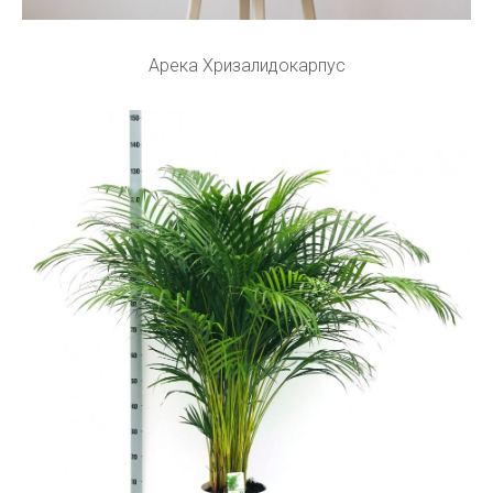
Арека Хризалидокарпус