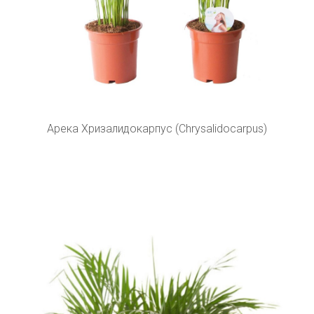
Арека Хризалидокарпус (Chrysalidocarpus)