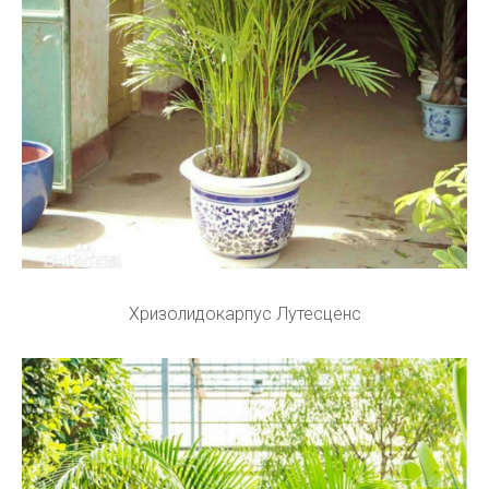
Хризолидокарпус Лутесценс