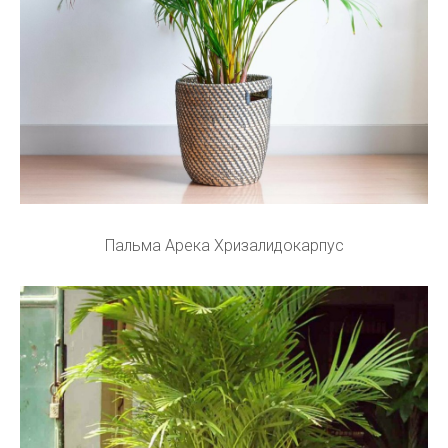
Пальма Арека Хризалидокарпус