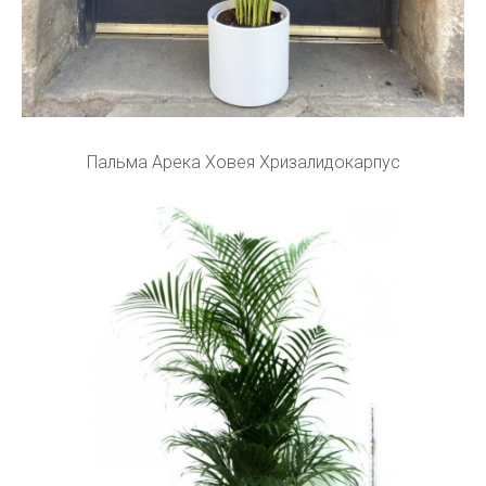
Пальма Арека Ховея Хризалидокарпус