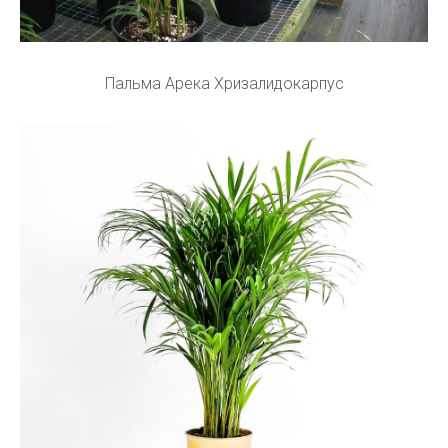
Пальма Арека Хризалидокарпус