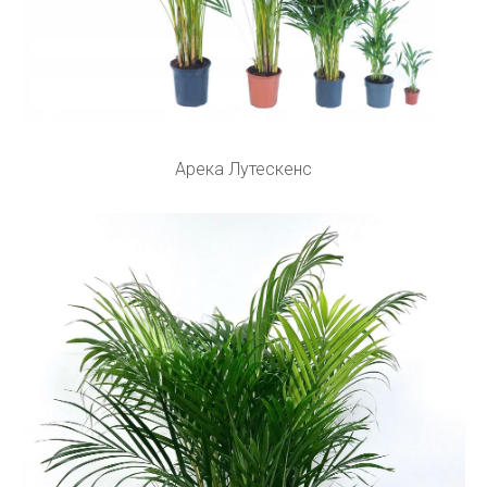
Арека Лутескенс