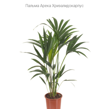
Пальма Арека Хризалидокарпус