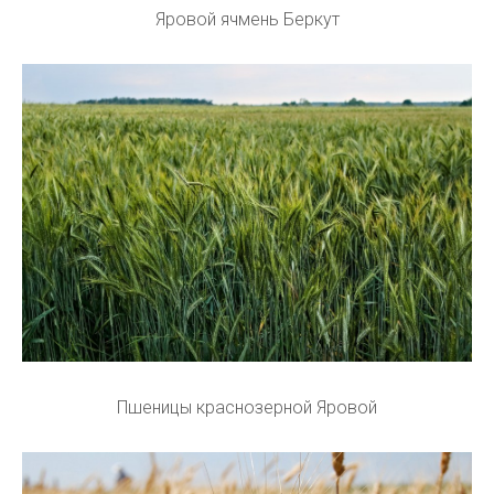
Яровой ячмень Беркут
Пшеницы краснозерной Яровой