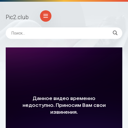
Pic2
.club