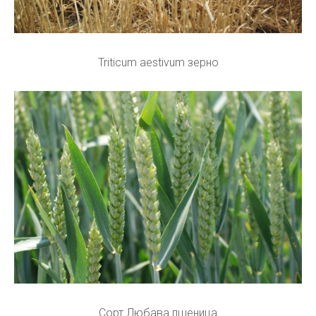
Triticum aestivum зерно
Сорт Любава пшеница