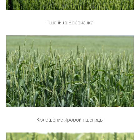
Пшеница Боевчанка
Колошение Яровой пшеницы