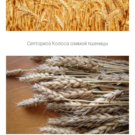
Септориоз Колоса озимой пшеницы