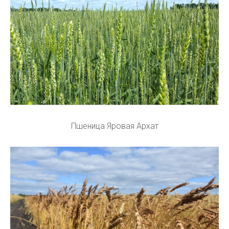
Пшеница Яровая Архат