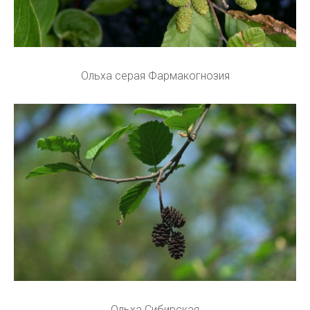
Ольха серая Фармакогнозия
Ольха Сибирская