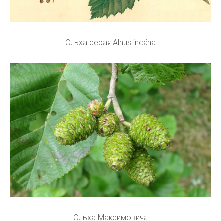
Ольха серая Alnus incána
Ольха Максимовича