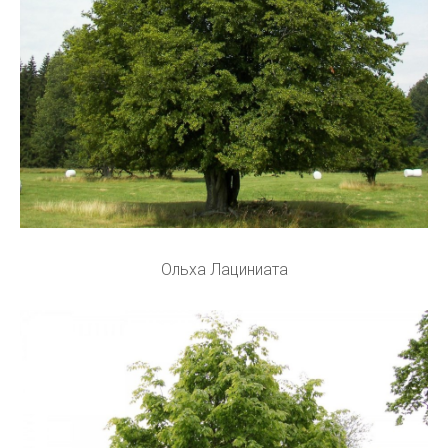
Ольха Лациниата