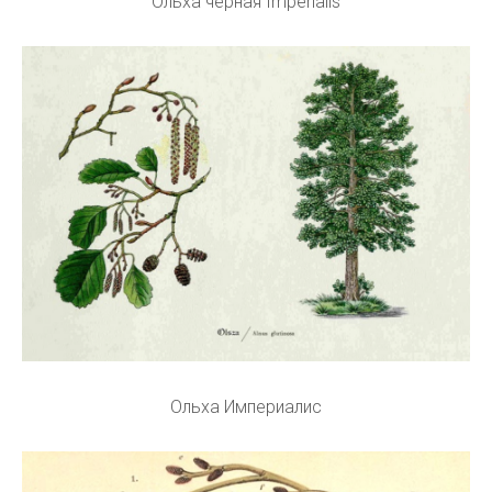
Ольха черная Imperialis
Ольха Империалис