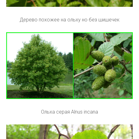
Дерево похожее на ольху но без шишечек
Ольха серая Alnus incana