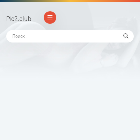
Pic2
.club