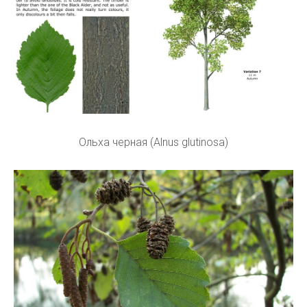
Ольха черная (Alnus glutinosa)