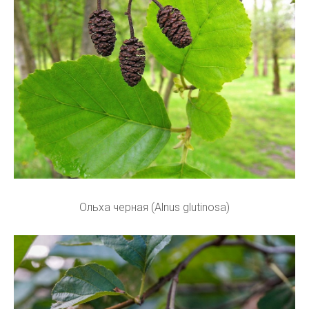
Ольха черная (Alnus glutinosa)