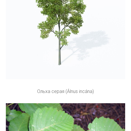
Ольха серая (Álnus incána)