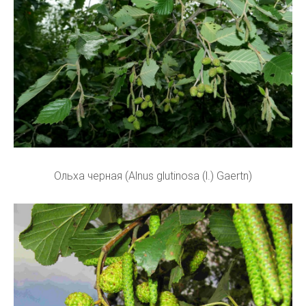
Ольха черная (Alnus glutinosa (l.) Gaertn)