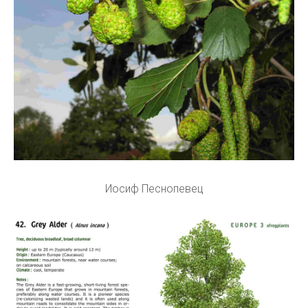
Иосиф Песнопевец