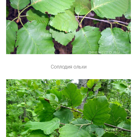
Соплодия ольхи