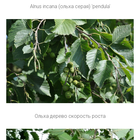
Alnus incana (ольха серая) 'pendula'
Ольха дерево скорость роста