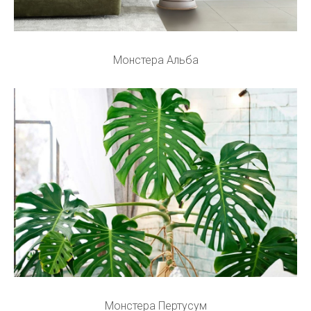
Монстера Альба
Монстера Пертусум