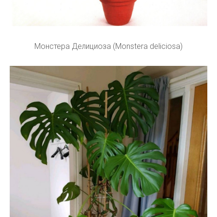
Монстера Делициоза (Monstera deliciosa)