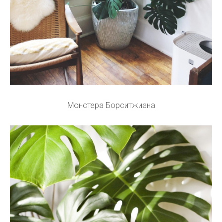
Монстера Борситжиана