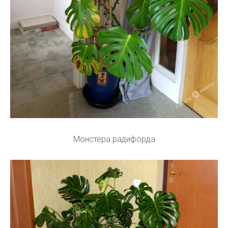
Монстера радифорда