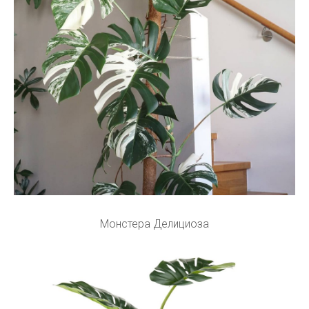
Монстера Делициоза