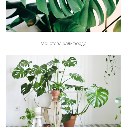
Монстера радифорда