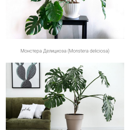
Монстера Делициоза (Monstera deliciosa)