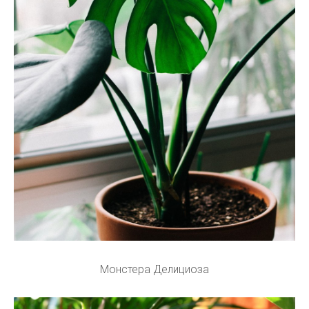
Монстера Делициоза