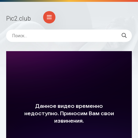
Pic2
.club