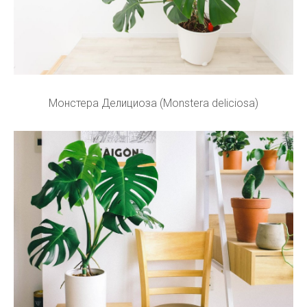
Монстера Делициоза (Monstera deliciosa)