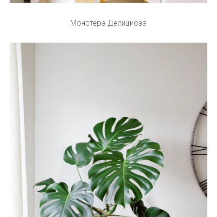
Монстера Делициоза