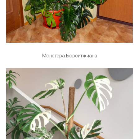
Монстера Борситжиана