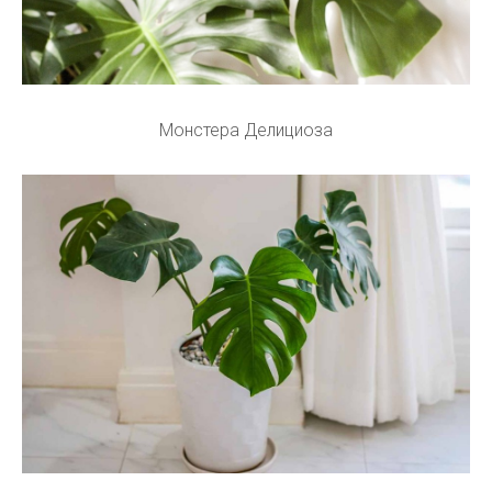
Монстера Делициоза