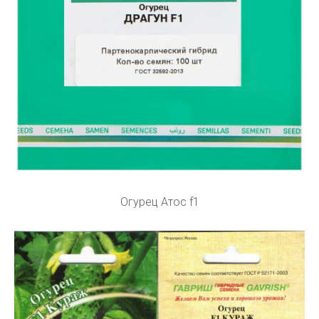
Огурец Атос f1