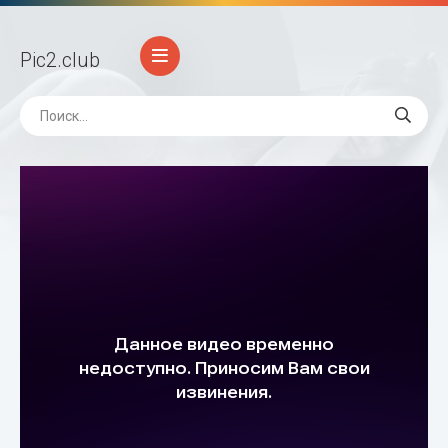
Pic2
.club