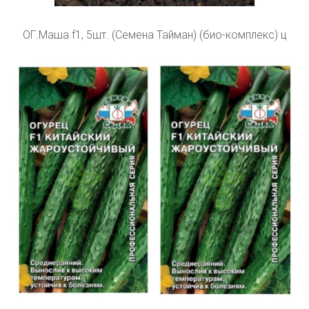
ОГ.Маша f1, 5шт. (Семена Тайман) (био-комплекс) ц