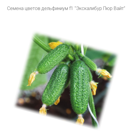
Семена цветов дельфиниум f1 "Экскалибур Пюр Вайт"