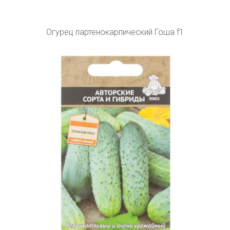
Огурец партенокарпический Гоша f1