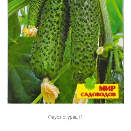
Фауст огурец f1