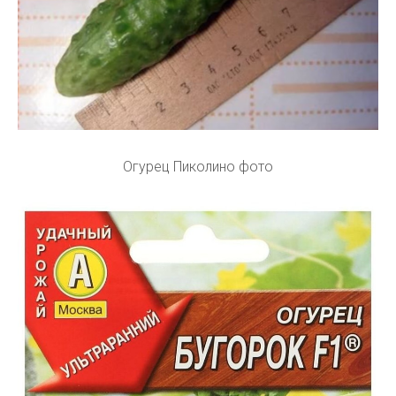
Огурец Пиколино фото