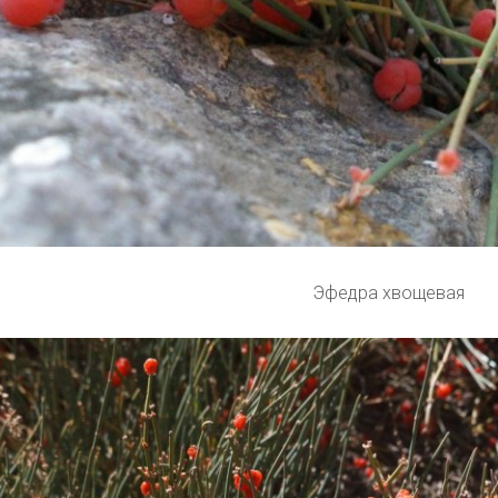
Эфедра хвощевая