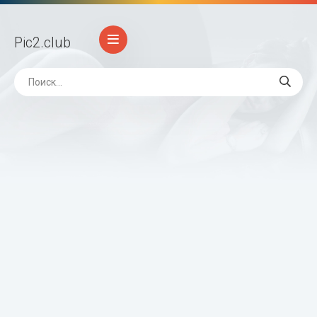
Pic2
.club