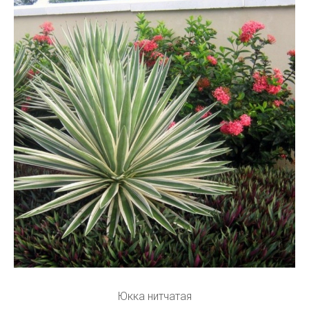
Юкка нитчатая