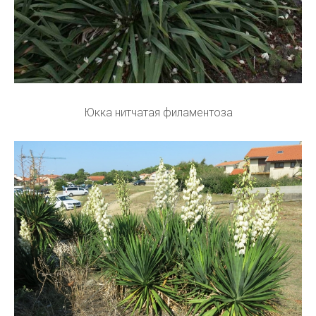
Юкка нитчатая филаментоза