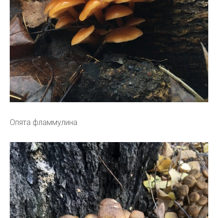
Опята фламмулина