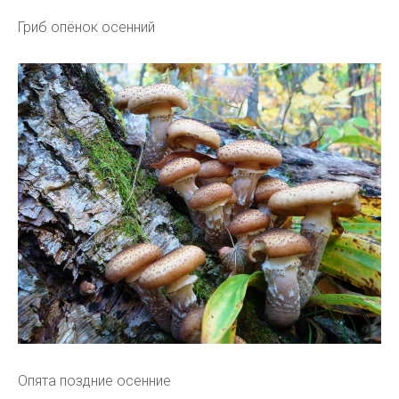
Гриб опёнок осенний
Опята поздние осенние