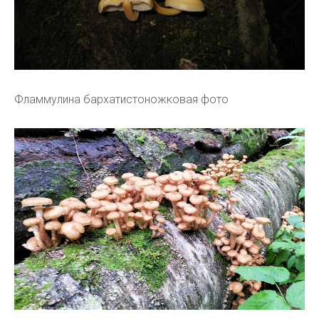
Фламмулина бархатистоножковая фото