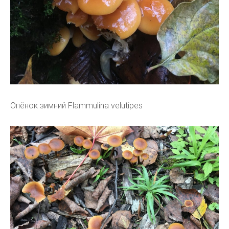
Опёнок зимний Flammulina velutipes