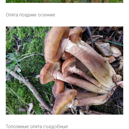
Опята поздние осенние
Тополиные опята съедобные