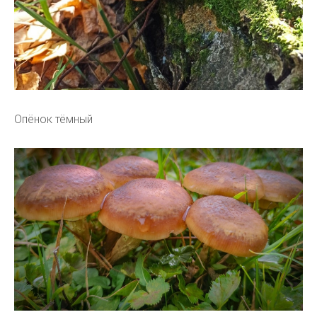
Опёнок тёмный