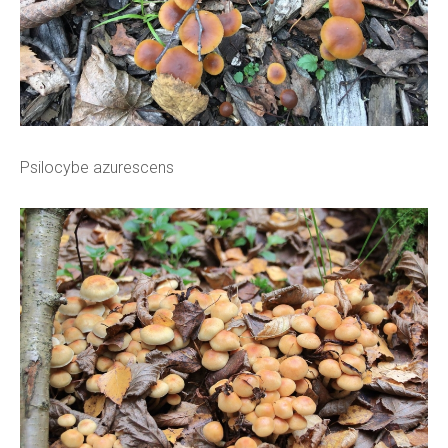
Psilocybe azurescens