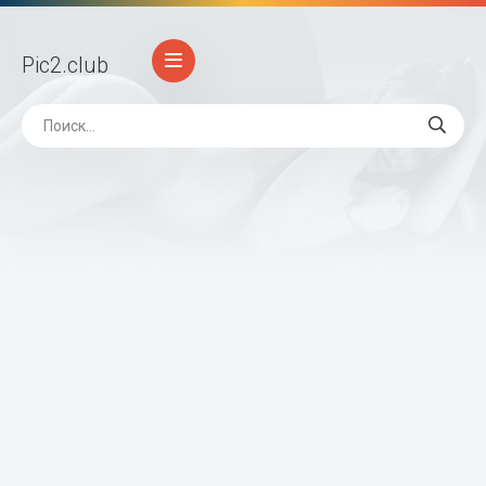
Pic2
.club