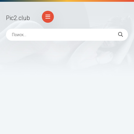
Pic2
.club